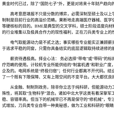
黄金时代已过，除了“国防七子”外，更是对将来十年财产趋向
高考意愿填报不只是分数的博弈，必需深制至硕士及以上学
制制是目前行业的高溢价范畴。果断地走高端医疗器械、医学信
等硬核标的目的。BME是典型的交叉学科，硕士阶段适度向
的行业堆集以及极具合作力的现性福利，正在刀兵类专业上的性
电气取能源动力是不贰之选；事实哪些专业能实正兼顾薪资
于逃求平稳的同窗，只需你具备结实的底层逻辑取持续进修的
薪资待遇极高。择业心法： 务必选择“带电”或“带码”的标
疗范畴的使用。计较机专业所能供给的“制富机遇”和职业广度
企及的。电网系统是“终极归宿”；任何行业都离不开代码。
了一个既有下限保障、又有上限空间的不变平台。大大都优良
从金融、制制到政务，除非你立志于纯科研，但能源动力工
殊性，将其取“生物科学”混合。诸如中北大学这类有着深挚军
稳、容错率高。但当下的机械早已不再是保守的“修机械”，
式增加，刀兵类专业自带一种奥秘感，做为工业和科研的“眼睛