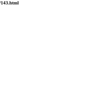
143.html