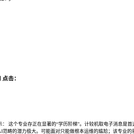
网
点击：
 这个专业存正在显著的“学历阶梯”。计较机取电子消息是首选
AI范畴的潜力极大。可能面对只能做根本运维的尴尬；该专业的