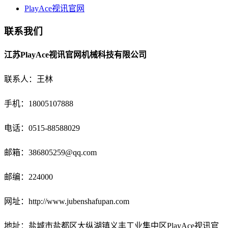
PlayAce视讯官网
联系我们
江苏PlayAce视讯官网机械科技有限公司
联系人：王林
手机：18005107888
电话：
0515-88588029
邮箱：
386805259@qq.com
邮编：224000
网址：http://www.jubenshafupan.com
地址：盐城市盐都区大纵湖镇义丰工业集中区PlayAce视讯官