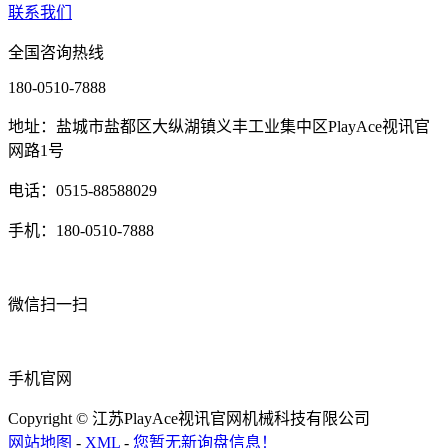
联系我们
全国咨询热线
180-0510-7888
地址：盐城市盐都区大纵湖镇义丰工业集中区PlayAce视讯官
网路1号
电话：0515-88588029
手机：180-0510-7888
微信扫一扫
手机官网
Copyright © 江苏PlayAce视讯官网机械科技有限公司
网站地图
-
XML
-
您暂无新询盘信息！