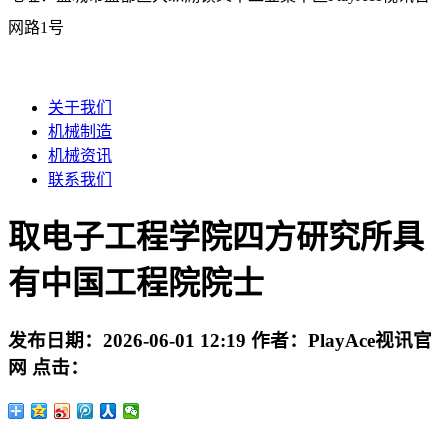
网路1号
关于我们
机械制造
机械资讯
联系我们
取电子工程学院四方研究所具
有中国工程院院士
发布日期：
2026-06-01 12:19
作者：
PlayAce视讯官
网
点击：