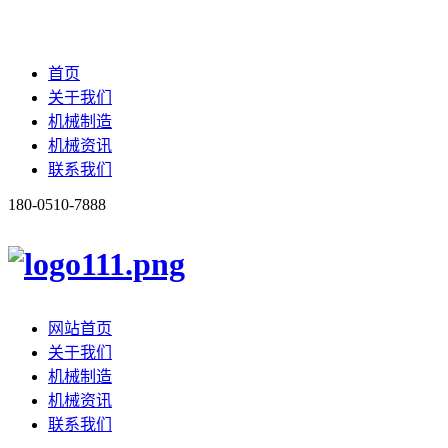
首页
关于我们
机械制造
机械资讯
联系我们
180-0510-7888
网站首页
关于我们
机械制造
机械资讯
联系我们