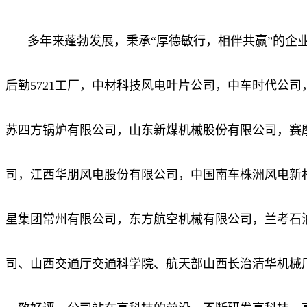
多年来蓬勃发展，秉承“厚德敏行，相伴共赢”的企业核心
后勤5721工厂，中材科技风电叶片公司，中车时代公
苏四方锅炉有限公司，山东新煤机械股份有限公司，赛
司，江西华朋风电股份有限公司，中国南车株洲风电新
星集团常州有限公司，东方航空机械有限公司，兰考石
司、山西交通厅交通科学院、航天部山西长治清华机械厂