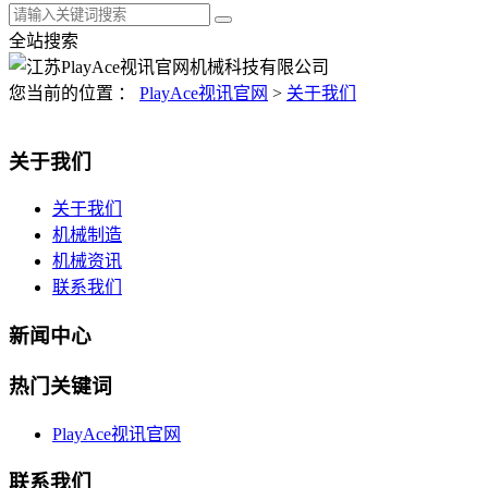
全站搜索
您当前的位置 ：
PlayAce视讯官网
>
关于我们
关于我们
关于我们
机械制造
机械资讯
联系我们
新闻中心
热门关键词
PlayAce视讯官网
联系我们