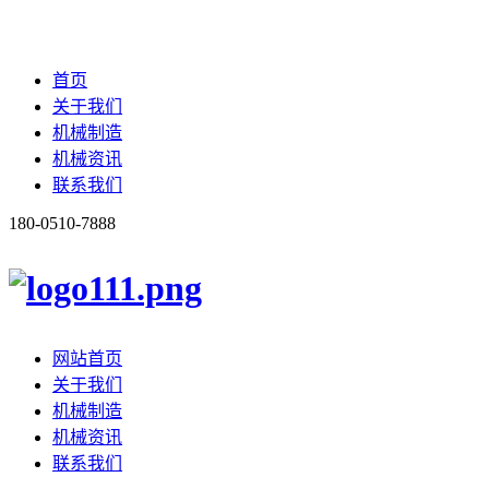
首页
关于我们
机械制造
机械资讯
联系我们
180-0510-7888
网站首页
关于我们
机械制造
机械资讯
联系我们