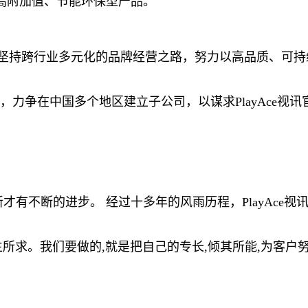
高附加值、节能环保型产品。
将继续坚持跨行业多元化的品牌经营之路，努力以高品质、可
力争在中国多个地区建立子公司，以谋求PlayAce视
断创新才有不断的进步。 经过十多年的风雨历程，PlayAc
毕生所求。我们要做的,就是把自己的专长,倾其所能,为客