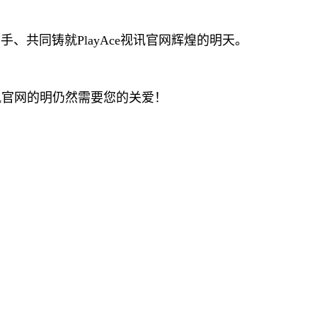
携手、共同铸就PlayAce视讯官网辉煌的明天。
e视讯官网的明仍然需要您的关爱！