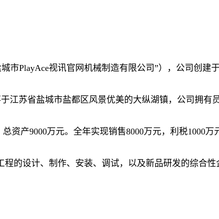
城市PlayAce视讯官网机械制造有限公司”），公司创建于2
前座落于江苏省盐城市盐都区风景优美的大纵湖镇，公司拥有
总资产9000万元。全年实现销售8000万元，利税1000
工程的设计、制作、安装、调试，以及新品研发的综合性