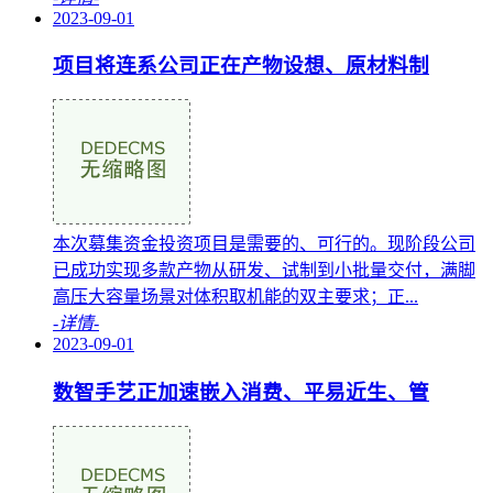
2023-09-01
项目将连系公司正在产物设想、原材料制
本次募集资金投资项目是需要的、可行的。现阶段公司
已成功实现多款产物从研发、试制到小批量交付，满脚
高压大容量场景对体积取机能的双主要求；正...
-详情-
2023-09-01
数智手艺正加速嵌入消费、平易近生、管