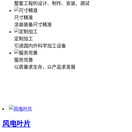
整套工程的设计、制作、安装、调试
尺寸精准
涂装装备尺寸精准
定制加工
引进国内外科学加工设备
服务完善
以质量求生存，以产品求发展
工程案例
具有独立承揽制造涂装设备、环保机械、化纤机械、电镀机
械、电热电器等产品
风电叶片