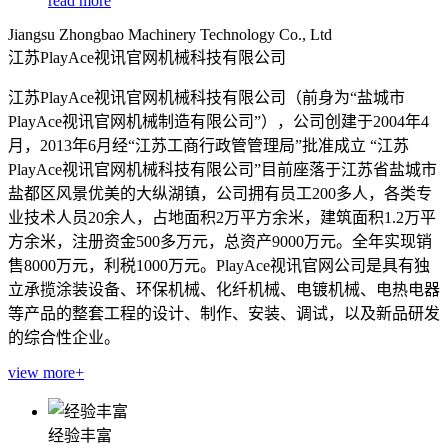
read more
Jiangsu Zhongbao Machinery Technology Co., Ltd
江苏PlayAce视讯官网机械科技有限公司
江苏PlayAce视讯官网机械科技有限公司（前身为“盐城市
PlayAce视讯官网机械制造有限公司”），公司创建于2004年4
月，2013年6月经“江苏工商行政管管理局”批准成立 “江苏
PlayAce视讯官网机械科技有限公司”目前座落于江苏省盐城市
盐都区风景优美的大纵湖镇，公司拥有员工200多人，各类专
业技术人员20余人，占地面积2万平方余米，建筑面积1.2万平
方余米，注册资金500多万元，总资产9000万元。全年实现销
售8000万元，利税1000万元。PlayAce视讯官网公司是具有独
立承揽涂装设备、环保机械、化纤机械、电镀机械、电热电器
等产品的整套工程的设计、制作、安装、调试，以及新品研发
的综合性企业。
view more+
经验丰富