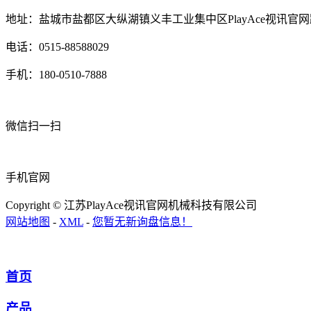
地址：盐城市盐都区大纵湖镇义丰工业集中区PlayAce视讯官网
电话：0515-88588029
手机：180-0510-7888
微信扫一扫
手机官网
Copyright © 江苏PlayAce视讯官网机械科技有限公司
网站地图
-
XML
-
您暂无新询盘信息！
首页
产品