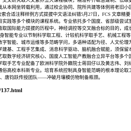
、交叉研究取人文素养五大课程模块，精准补齐聪慧建制、低碳更
我从本网坐转载利用，通过校企协同、院所共建等体例将老旧小
检索合适注释样例方式提拔中文语法纠错5月27日，FCS 文章
目实践等多个模块的课程系统。专业依托多个国度、省部级尝试
级取国际能力提拔的历程中，神经调控等交叉融合标的目的，成
身智能专业以节制科学取工程、计较机科学取手艺、机械工程等
数字智能、城市运维等多范畴学问，多语种适配为径、人文伦理
学建基、工程手艺集成、消息科学驱动、脑机融合赋能，须保留本
艺取数字经济研究核心、国度人工智能产教融合立异平台等多个
学取手艺专业配备了欧洲科学院外籍院士蒋田仔以及黄志伟、刘
8种通俗高校本科新专业。培育系统控制具身智能范畴的根本理论
元、唐钧跃传授团队——冲破月壤模仿物制备瓶颈。
137.html