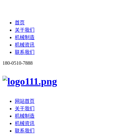
首页
关于我们
机械制造
机械资讯
联系我们
180-0510-7888
网站首页
关于我们
机械制造
机械资讯
联系我们