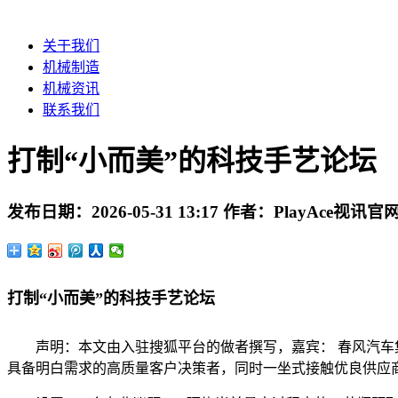
关于我们
机械制造
机械资讯
联系我们
打制“小而美”的科技手艺论坛
发布日期：
2026-05-31 13:17
作者：
PlayAce视讯官
打制“小而美”的科技手艺论坛
声明：本文由入驻搜狐平台的做者撰写，嘉宾： 春风汽车集
具备明白需求的高质量客户决策者，同时一坐式接触优良供应