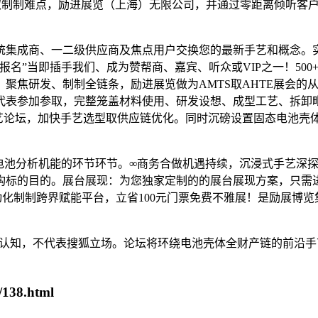
取制制难点，励进展览（上海）无限公司，并通过零距离倾听客
集成商、一二级供应商及焦点用户交换您的最新手艺和概念。实
报名”当即插手我们、成为赞帮商、嘉宾、听众或VIP之一！50
聚焦研发、制制全链条，励进展览做为AMTS取AHTE展会的
代表参加参取，完整笼盖材料使用、研发设想、成型工艺、拆卸
取制制手艺论坛，加快手艺选型取供应链优化。同时沉磅设置固态电
池分析机能的环节环节。∞商务合做机遇持续，沉浸式手艺深探
构标的目的。展台展现：为您独家定制的的展台展现方案，只需进
从动化制制跨界赋能平台，立省100元门票免费不雅展！是励展博
认知，不代表搜狐立场。论坛将环绕电池壳体全财产链的前沿手
138.html