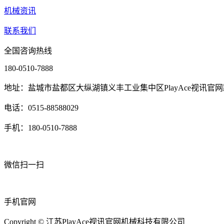
机械资讯
联系我们
全国咨询热线
180-0510-7888
地址：盐城市盐都区大纵湖镇义丰工业集中区PlayAce视讯官网
电话：0515-88588029
手机：180-0510-7888
微信扫一扫
手机官网
Copyright © 江苏PlayAce视讯官网机械科技有限公司