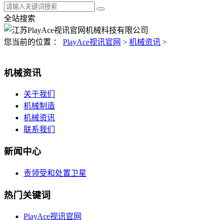
全站搜索
您当前的位置 ：
PlayAce视讯官网
>
机械资讯
>
机械资讯
关于我们
机械制造
机械资讯
联系我们
新闻中心
责领受和处置卫星
热门关键词
PlayAce视讯官网