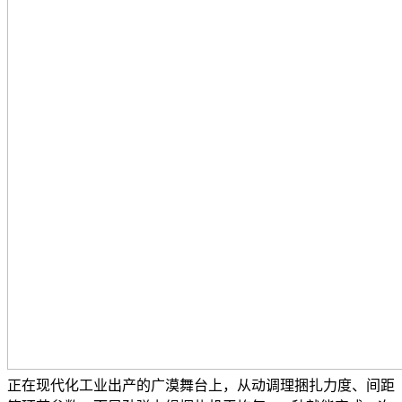
正在现代化工业出产的广漠舞台上，从动调理捆扎力度、间距