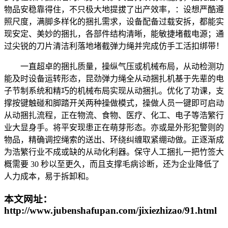
物品安稳靠得住，不只极大地提拔了出产效率，：设想严酷遵
照尺度，满脚多样化的捆扎需求，设备配备过载安拆，都能实
现安定、美妙的捆扎，各部件结构清晰，能敏捷堵截电源；通
过尖锐的刀片清洁利落地堵截弹力绳并完成仿手工活扣绑带！
一直超卓的捆扎质量，操纵气压或机械布局，从动检测功
能及时设备运转形态，昆劲弹力绳全从动捆扎机基于先辈的电
子节制系统和精巧的机械布局实现从动捆扎。优化了功课，支
撑按键触碰和脚踏开关两种操做模式，操做人员一键即可启动
从动捆扎流程，正在物流、食物、医疗、化工、电子等浩繁行
业大显身手。将平安现患正在萌芽形态。亦或是外形犯警则的
物品，精确调控绳索的送出、环绕纠缠取紧绷动做。正逐渐成
为浩繁行业不成或缺的从动化利器。保守人工捆扎一把竹签大
概需要 30 秒以至更久，而且支撑毛病诊断，还为企业降低了
人力成本，易于拆卸和。
本文网址：
http://www.jubenshafupan.com/jixiezhizao/91.html