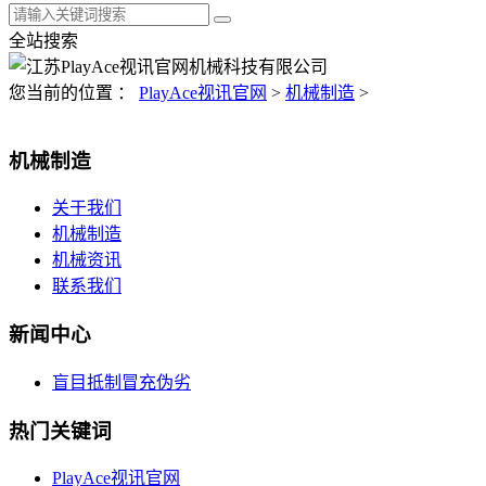
全站搜索
您当前的位置 ：
PlayAce视讯官网
>
机械制造
>
机械制造
关于我们
机械制造
机械资讯
联系我们
新闻中心
盲目抵制冒充伪劣
热门关键词
PlayAce视讯官网