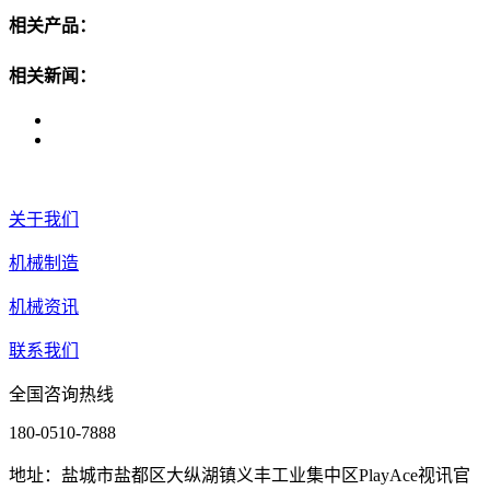
相关产品：
相关新闻：
关于我们
机械制造
机械资讯
联系我们
全国咨询热线
180-0510-7888
地址：盐城市盐都区大纵湖镇义丰工业集中区PlayAce视讯官