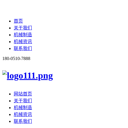
首页
关于我们
机械制造
机械资讯
联系我们
180-0510-7888
网站首页
关于我们
机械制造
机械资讯
联系我们