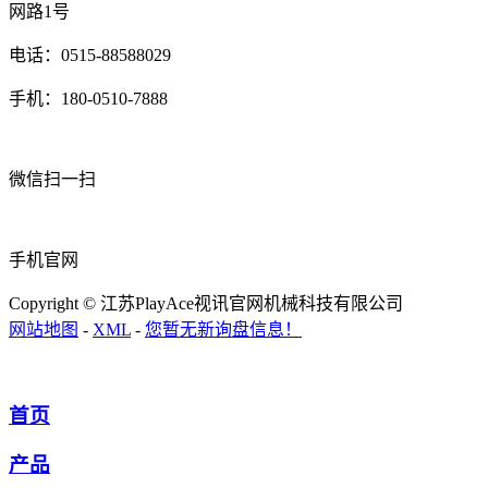
网路1号
电话：0515-88588029
手机：180-0510-7888
微信扫一扫
手机官网
Copyright © 江苏PlayAce视讯官网机械科技有限公司
网站地图
-
XML
-
您暂无新询盘信息！
首页
产品