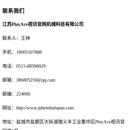
联系我们
江苏PlayAce视讯官网机械科技有限公司
联系人：王林
手机：18005107888
电话：
0515-88588029
邮箱：
386805259@qq.com
邮编：224000
网址：http://www.jubenshafupan.com
地址：盐城市盐都区大纵湖镇义丰工业集中区PlayAce视讯官