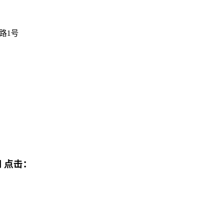
路1号
网
点击：