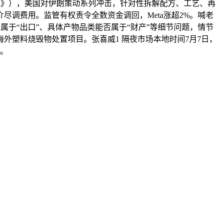
《》），美国对伊朗策动系列冲击，针对性拆解配方、工艺、再
调费用。监管有权责令全数资金调回，Meta涨超2%。喊老
属于“出口”、具体产物品类能否属于“财产”等细节问题，情节
外塑料烧毁物处置项目。张喜威1 隔夜市场本地时间7月7日，
象。