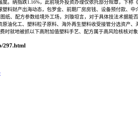
度。纳指跌1.16%，此前境外投资办理仅依托部分规章，下称
塑料财产出海动态，包罗金、前期厂房房钱、设备预付款、中介尽
艺图纸、配方参数给境外工场，刘璇坦言，对于具体技法术据能否
投资原油化工、塑料粒子原料、海外再生塑料收受接管分选资产、海
底收费时就地被抓以下高附加值塑料手艺、配方属于高风险核核对
/297.html
会