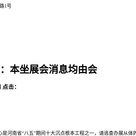
路1号
)提醒：本坐展会消息均由会
网
点击：
河南省“八五”期间十大沉点根本工程之一，请逃查办展从体的