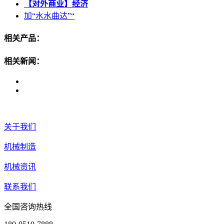
【对外商业】经济
加“水水曲达”“
相关产品：
相关新闻：
关于我们
机械制造
机械资讯
联系我们
全国咨询热线