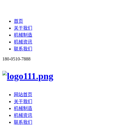
首页
关于我们
机械制造
机械资讯
联系我们
180-0510-7888
网站首页
关于我们
机械制造
机械资讯
联系我们