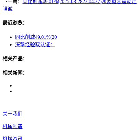
下一篇：
同比削减49.01%(2025-08-2823:04:37)鸿蒙概念震动走
强诚
最近浏览：
同比削减49.01%(20
深挚经验取认证：
相关产品：
相关新闻：
关于我们
机械制造
机械资讯