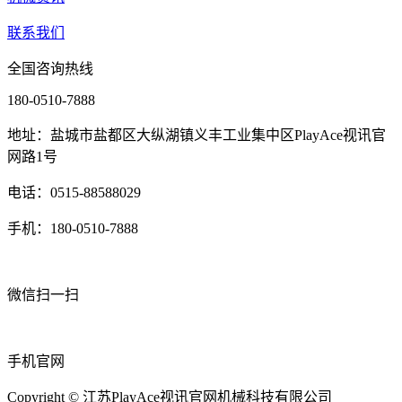
联系我们
全国咨询热线
180-0510-7888
地址：盐城市盐都区大纵湖镇义丰工业集中区PlayAce视讯官
网路1号
电话：0515-88588029
手机：180-0510-7888
微信扫一扫
手机官网
Copyright © 江苏PlayAce视讯官网机械科技有限公司