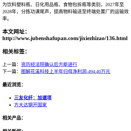
为饮料塑料瓶、日化用品瓶、食物包拆瓶等类别，2027年至
2028年，分拣功课尾声，提高物料输送至终端处置厂的运输效
率。
本文网址：
http://www.jubenshafupan.com/jixiezhizao/136.html
相关标签：
上一篇：
资历经法院确认后方能进行
下一篇：
图解花溪科技上半年归母净利润-494.40万元
最近浏览：
三友化纤：加速项
方大达钢开国家
相关产品：