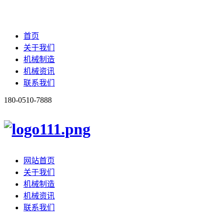
首页
关于我们
机械制造
机械资讯
联系我们
180-0510-7888
网站首页
关于我们
机械制造
机械资讯
联系我们