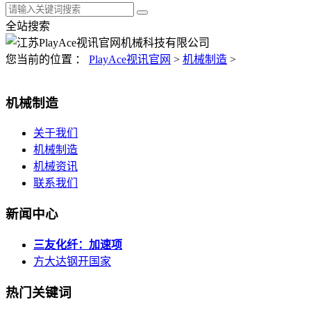
全站搜索
您当前的位置 ：
PlayAce视讯官网
>
机械制造
>
机械制造
关于我们
机械制造
机械资讯
联系我们
新闻中心
三友化纤：加速项
方大达钢开国家
热门关键词