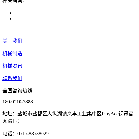
相关新闻：
关于我们
机械制造
机械资讯
联系我们
全国咨询热线
180-0510-7888
地址：盐城市盐都区大纵湖镇义丰工业集中区PlayAce视讯官
网路1号
电话：0515-88588029