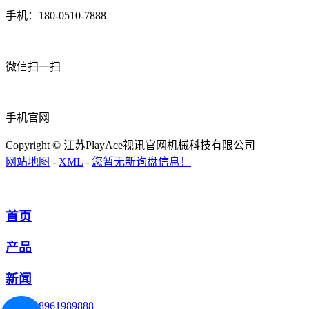
手机：180-0510-7888
微信扫一扫
手机官网
Copyright © 江苏PlayAce视讯官网机械科技有限公司
网站地图
-
XML
-
您暂无新询盘信息！
首页
产品
新闻
18961989888