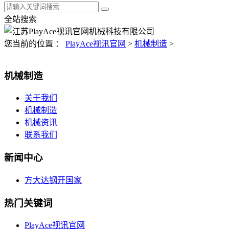
全站搜索
您当前的位置 ：
PlayAce视讯官网
>
机械制造
>
机械制造
关于我们
机械制造
机械资讯
联系我们
新闻中心
方大达钢开国家
热门关键词
PlayAce视讯官网