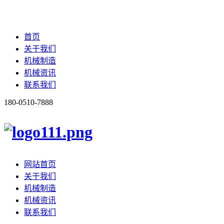
首页
关于我们
机械制造
机械资讯
联系我们
180-0510-7888
网站首页
关于我们
机械制造
机械资讯
联系我们