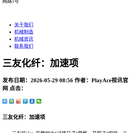
网路1号
关于我们
机械制造
机械资讯
联系我们
三友化纤：加速项
发布日期：
2026-05-29 08:56
作者：
PlayAce视讯官
网
点击：
三友化纤：加速项