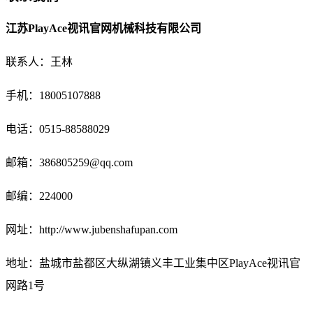
江苏PlayAce视讯官网机械科技有限公司
联系人：王林
手机：18005107888
电话：
0515-88588029
邮箱：
386805259@qq.com
邮编：224000
网址：http://www.jubenshafupan.com
地址：盐城市盐都区大纵湖镇义丰工业集中区PlayAce视讯官
网路1号