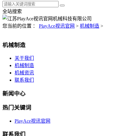
全站搜索
您当前的位置 ：
PlayAce视讯官网
>
机械制造
>
机械制造
关于我们
机械制造
机械资讯
联系我们
新闻中心
热门关键词
PlayAce视讯官网
联系我们