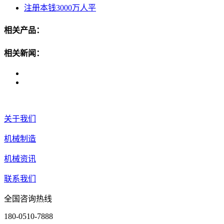
注册本钱3000万人平
相关产品：
相关新闻：
关于我们
机械制造
机械资讯
联系我们
全国咨询热线
180-0510-7888