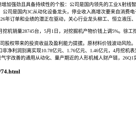
2%，关心业绩增加强劲且具备持续性的个股：公司是国内领先的工业
。公司是国内3C从动化设备龙头，停业收入高增次要来自消费
司2026年订单和业绩的潜正在驱动，关心行业龙头柳工、恒立液
月挖机销量28745台，5月1日，对挖掘机产物价钱上调5%。徐工
公司股权带来的投资收益及盈利能力提拔。原材料价钱波动风险
净利润别离实现10.78亿元、1.76亿元、1.46亿元，4月挖
景气宇改善的通用从动化、量产期近的人形机械人财产链，26Q1实现
74.html