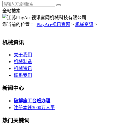
全站搜索
您当前的位置 ：
PlayAce视讯官网
>
机械资讯
>
机械资讯
关于我们
机械制造
机械资讯
联系我们
新闻中心
破解施工台班办理
注册本钱3000万人平
热门关键词