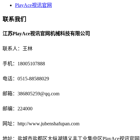
PlayAce视讯官网
联系我们
江苏PlayAce视讯官网机械科技有限公司
联系人：王林
手机：18005107888
电话：
0515-88588029
邮箱：
386805259@qq.com
邮编：224000
网址：http://www.jubenshafupan.com
地址：盐城市盐都区大纵湖镇义丰工业集中区PlayAce视讯官网