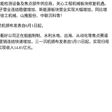
X射线智能检测设备及焦点部件供应商，关心工程机械板块修复机遇。
电子营业连结稳健增加、新能源板块营业实现大幅增加，同比增
压、徐工机械、山推股份、中联沉科等！
挖机颁布发表自6月1日起，
。看好公司正在船舶制制、水利水电、出海、从动化等焦点赛道
机表里销连结快速增加，三一沉机颁布发表自5月15日起，实现归母
收入14.81亿元。