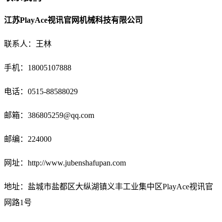
江苏PlayAce视讯官网机械科技有限公司
联系人：王林
手机：18005107888
电话：
0515-88588029
邮箱：
386805259@qq.com
邮编：224000
网址：http://www.jubenshafupan.com
地址：盐城市盐都区大纵湖镇义丰工业集中区PlayAce视讯官
网路1号