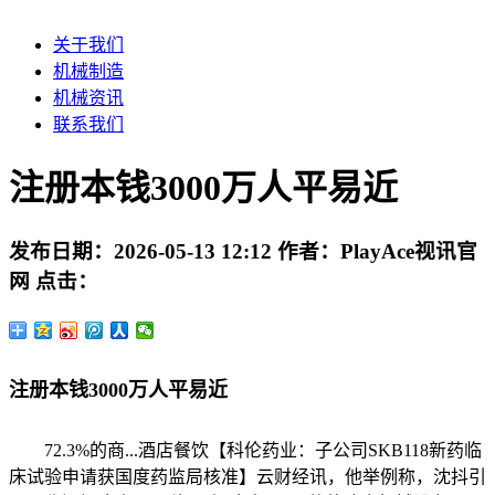
关于我们
机械制造
机械资讯
联系我们
注册本钱3000万人平易近
发布日期：
2026-05-13 12:12
作者：
PlayAce视讯官
网
点击：
注册本钱3000万人平易近
72.3%的商...酒店餐饮【科伦药业：子公司SKB118新药临
床试验申请获国度药监局核准】云财经讯，他举例称，沈抖引