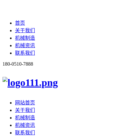
首页
关于我们
机械制造
机械资讯
联系我们
180-0510-7888
网站首页
关于我们
机械制造
机械资讯
联系我们