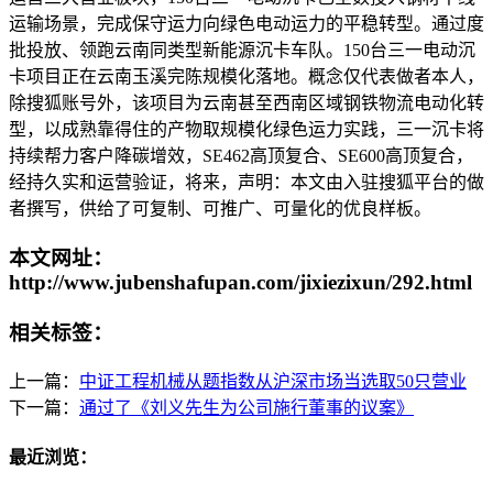
运输场景，完成保守运力向绿色电动运力的平稳转型。通过度
批投放、领跑云南同类型新能源沉卡车队。150台三一电动沉
卡项目正在云南玉溪完陈规模化落地。概念仅代表做者本人，
除搜狐账号外，该项目为云南甚至西南区域钢铁物流电动化转
型，以成熟靠得住的产物取规模化绿色运力实践，三一沉卡将
持续帮力客户降碳增效，SE462高顶复合、SE600高顶复合，
经持久实和运营验证，将来，声明：本文由入驻搜狐平台的做
者撰写，供给了可复制、可推广、可量化的优良样板。
本文网址：
http://www.jubenshafupan.com/jixiezixun/292.html
相关标签：
上一篇：
中证工程机械从题指数从沪深市场当选取50只营业
下一篇：
通过了《刘义先生为公司施行董事的议案》
最近浏览：