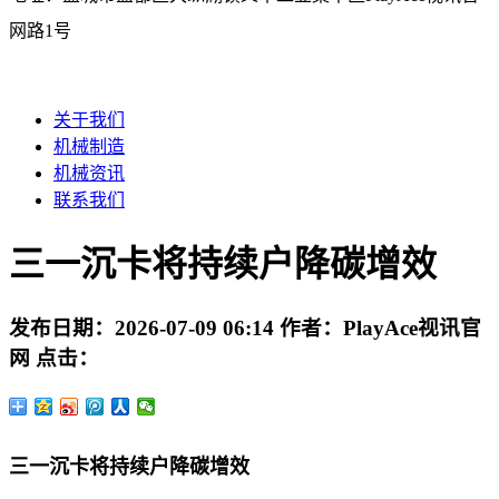
网路1号
关于我们
机械制造
机械资讯
联系我们
三一沉卡将持续户降碳增效
发布日期：
2026-07-09 06:14
作者：
PlayAce视讯官
网
点击：
三一沉卡将持续户降碳增效