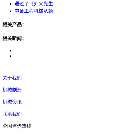
通过了《刘义先生
中证工程机械从题
相关产品：
相关新闻：
关于我们
机械制造
机械资讯
联系我们
全国咨询热线