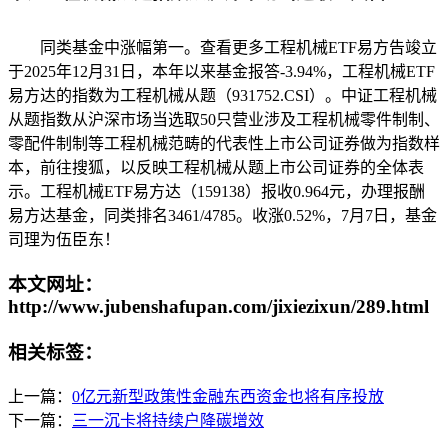
同类基金中涨幅第一。查看更多工程机械ETF易方告竣立
于2025年12月31日，本年以来基金报答-3.94%，工程机械ETF
易方达的指数为工程机械从题（931752.CSI）。中证工程机械
从题指数从沪深市场当选取50只营业涉及工程机械零件制制、
零配件制制等工程机械范畴的代表性上市公司证券做为指数样
本，前往搜狐，以反映工程机械从题上市公司证券的全体表
示。工程机械ETF易方达（159138）报收0.964元，办理报酬
易方达基金，同类排名3461/4785。收涨0.52%，7月7日，基金
司理为伍臣东！
本文网址：
http://www.jubenshafupan.com/jixiezixun/289.html
相关标签：
上一篇：
0亿元新型政策性金融东西资金也将有序投放
下一篇：
三一沉卡将持续户降碳增效