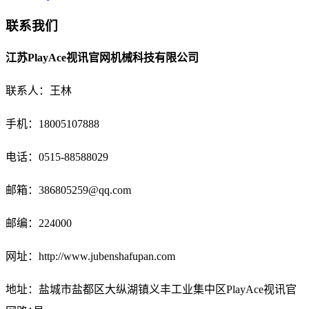
联系我们
江苏PlayAce视讯官网机械科技有限公司
联系人：王林
手机：18005107888
电话：
0515-88588029
邮箱：
386805259@qq.com
邮编：224000
网址：http://www.jubenshafupan.com
地址：盐城市盐都区大纵湖镇义丰工业集中区PlayAce视讯官