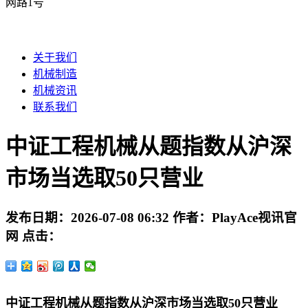
网路1号
关于我们
机械制造
机械资讯
联系我们
中证工程机械从题指数从沪深
市场当选取50只营业
发布日期：
2026-07-08 06:32
作者：
PlayAce视讯官
网
点击：
中证工程机械从题指数从沪深市场当选取50只营业