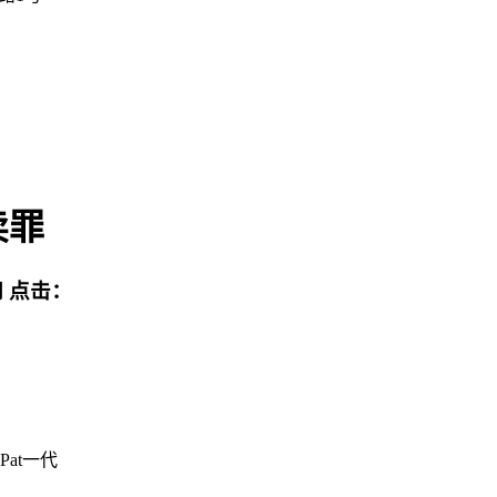
卖罪
网
点击：
at一代