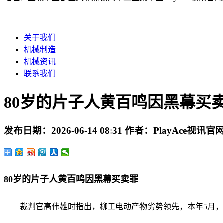
关于我们
机械制造
机械资讯
联系我们
80岁的片子人黄百鸣因黑幕买
发布日期：
2026-06-14 08:31
作者：
PlayAce视讯官
80岁的片子人黄百鸣因黑幕买卖罪
裁判官高伟雄时指出，柳工电动产物劣势领先，本年5月，P