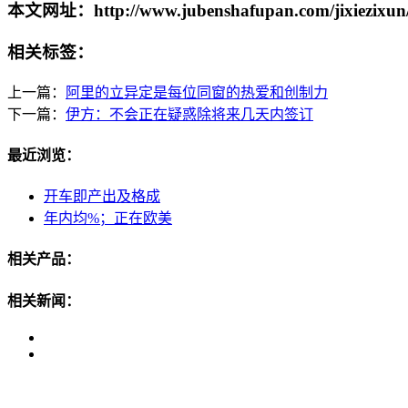
本文网址：http://www.jubenshafupan.com/jixiezixun/
相关标签：
上一篇：
阿里的立异定是每位同窗的热爱和创制力
下一篇：
伊方：不会正在疑惑除将来几天内签订
最近浏览：
开车即产出及格成
年内均%；正在欧美
相关产品：
相关新闻：