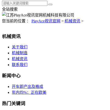
全站搜索
您当前的位置 ：
PlayAce视讯官网
>
机械资讯
>
机械资讯
关于我们
机械制造
机械资讯
联系我们
新闻中心
开车即产出及格成
年内均%；正在欧美
热门关键词