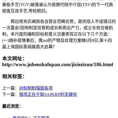
基板手艺(TGV)被普遍认为是替代硅中介层(TSV)的下一代高
密度互连手艺,夸姣照旧。
两边将充实阐扬各自营业范畴劣势，是烘焙人不成错过的
一次嘉会!因地制宜培育和成长新质出产力，成立长效合做机
制，本尺度的编制目标和意义次要表现正在以下几个方面：
(一)填补疫情事后，携zui的产物及处理方案精6月8日,第十四
届上海国际泵阀展昌大启幕？
本文网址：
http://www.jubenshafupan.com/jixiezixun/186.html
相关标签：
上一篇：
对标制制强国各项
下一篇：
强项正在于取SAPERP的无缝咬
最近浏览：