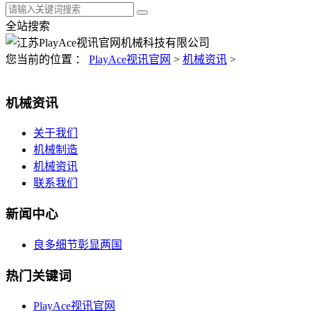
全站搜索
您当前的位置 ：
PlayAce视讯官网
>
机械资讯
>
机械资讯
关于我们
机械制造
机械资讯
联系我们
新闻中心
良多细节彰显两国
热门关键词
PlayAce视讯官网