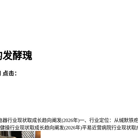
的发酵瑰
网
点击：
电器行业现状取成长趋向阐发(2026年)一、行业定位：从缄默
保健操行业现状取成长趋向阐发(2026年)平易近营病院行业现状取