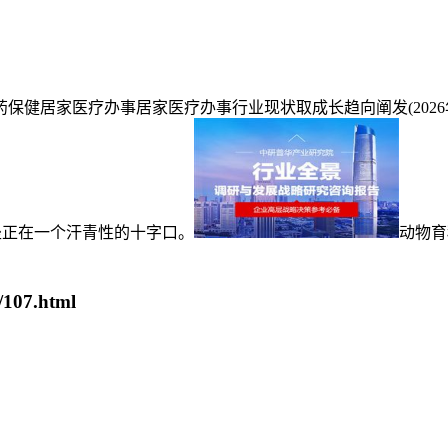
医药保健居家医疗办事居家医疗办事行业现状取成长趋向阐发(2026
正坐正在一个汗青性的十字口。
动物育
107.html