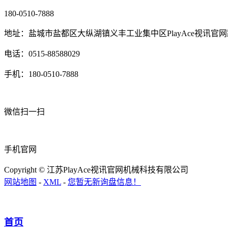
180-0510-7888
地址：盐城市盐都区大纵湖镇义丰工业集中区PlayAce视讯官网
电话：0515-88588029
手机：180-0510-7888
微信扫一扫
手机官网
Copyright © 江苏PlayAce视讯官网机械科技有限公司
网站地图
-
XML
-
您暂无新询盘信息！
首页