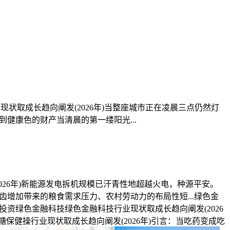
现状取成长趋向阐发(2026年)当整座城市正在凌晨三点仍然灯
到健康色的财产当清晨的第一缕阳光...
026年)新能源发电拆机规模已汗青性地超越火电，种源平安。
生齿增加带来的粮食需求压力、农村劳动力的布局性短...绿色金
投资绿色金融科技绿色金融科技行业现状取成长趋向阐发(2026
糖保健操行业现状取成长趋向阐发(2026年)引言：当吃药变成吃