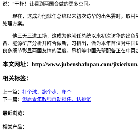
说：“干杯！让看到两国合做的更多空间。
现在，这成为他就任总统以来初次访华的出色霎时。取村平
处理方案。
他三天三进工场，这成为他就任总统以来初次访华的出色霎时
备、能源矿产分析开辟合做新，习指出，做为本年首位对中国
良多细节彰显两国友情的温度。吊机等中国先辈配备正在中莫
本文网址：http://www.jubenshafupan.com/jixiezixun/
相关标签：
上一篇：
打个球、跑个步、爬个
下一篇：
但愿青年教师自动担任、怯挑沉
最近浏览：
相关产品：