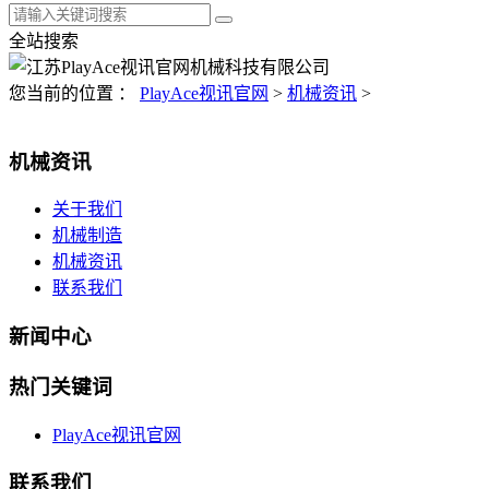
全站搜索
您当前的位置 ：
PlayAce视讯官网
>
机械资讯
>
机械资讯
关于我们
机械制造
机械资讯
联系我们
新闻中心
热门关键词
PlayAce视讯官网
联系我们