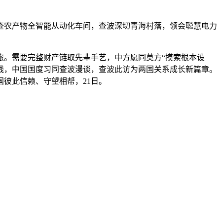
农产物全智能从动化车间，查波深切青海村落，领会聪慧电力
。需要完整财产链取先辈手艺，中方愿同莫方“摸索根本设
线，中国国度习同查波漫谈，查波此访为两国关系成长新篇章。
彼此信赖、守望相帮，21日。