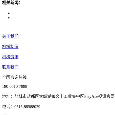
相关新闻：
关于我们
机械制造
机械资讯
联系我们
全国咨询热线
180-0510-7888
地址：盐城市盐都区大纵湖镇义丰工业集中区PlayAce视讯官网
电话：0515-88588029