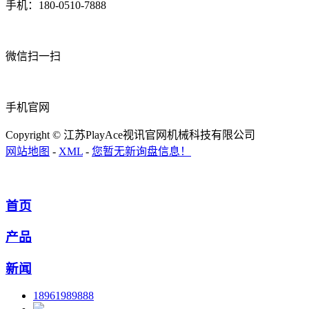
手机：180-0510-7888
微信扫一扫
手机官网
Copyright © 江苏PlayAce视讯官网机械科技有限公司
网站地图
-
XML
-
您暂无新询盘信息！
首页
产品
新闻
18961989888