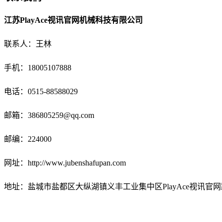
江苏PlayAce视讯官网机械科技有限公司
联系人：王林
手机：18005107888
电话：
0515-88588029
邮箱：
386805259@qq.com
邮编：224000
网址：http://www.jubenshafupan.com
地址：盐城市盐都区大纵湖镇义丰工业集中区PlayAce视讯官网