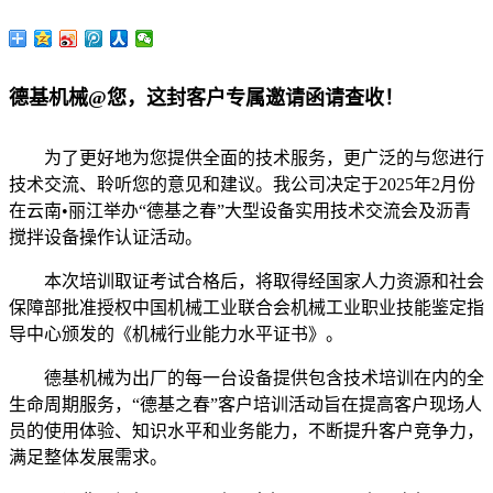
德基机械@您，这封客户专属邀请函请查收！
为了更好地为您提供全面的技术服务，更广泛的与您进行
技术交流、聆听您的意见和建议。我公司决定于2025年2月份
在云南•丽江举办“德基之春”大型设备实用技术交流会及沥青
搅拌设备操作认证活动。
本次培训取证考试合格后，将取得经国家人力资源和社会
保障部批准授权中国机械工业联合会机械工业职业技能鉴定指
导中心颁发的《机械行业能力水平证书》。
德基机械为出厂的每一台设备提供包含技术培训在内的全
生命周期服务，“德基之春”客户培训活动旨在提高客户现场人
员的使用体验、知识水平和业务能力，不断提升客户竞争力，
满足整体发展需求。