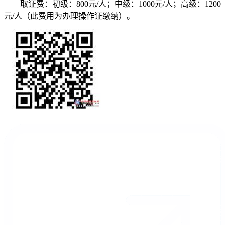
取证费：初级：800元/人；中级：1000元/人；高级：1200
元/人（此费用为办理操作证缴纳）。