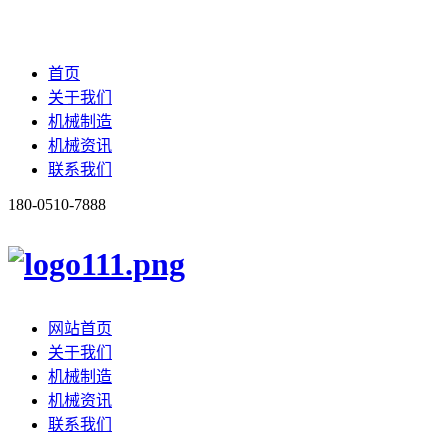
首页
关于我们
机械制造
机械资讯
联系我们
180-0510-7888
网站首页
关于我们
机械制造
机械资讯
联系我们