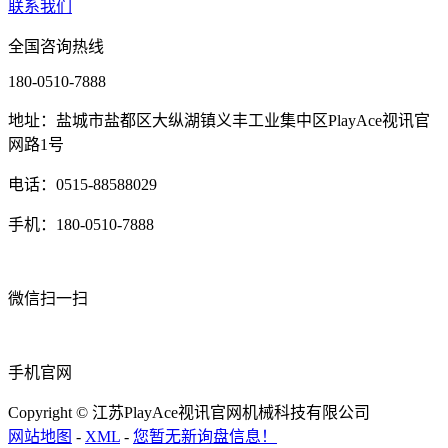
联系我们
全国咨询热线
180-0510-7888
地址：盐城市盐都区大纵湖镇义丰工业集中区PlayAce视讯官
网路1号
电话：0515-88588029
手机：180-0510-7888
微信扫一扫
手机官网
Copyright © 江苏PlayAce视讯官网机械科技有限公司
网站地图
-
XML
-
您暂无新询盘信息！