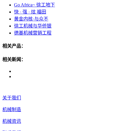
Go Africa~ 徐工地下
快 · 强 · 炫 福田
黄金内核·与众不
徐工机械与华侨银
德基机械营销工程
相关产品：
相关新闻：
关于我们
机械制造
机械资讯