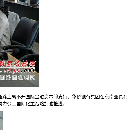
路上离不开国际金融资本的支持，华侨银行集团在东南亚具有
助力徐工国际化主战略加速推进。