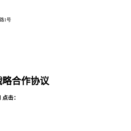
路1号
战略合作协议
网
点击：