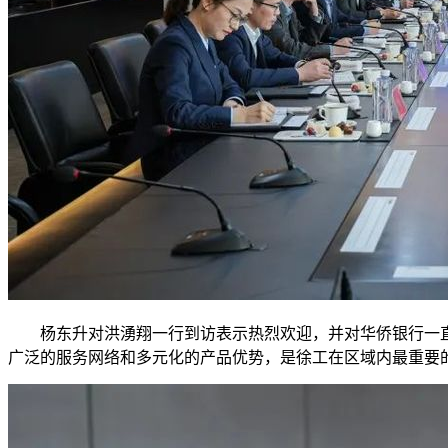
杨东升对洪湧翔一行到访表示热烈欢迎，并对华侨银行一直
广泛的服务网络和多元化的产品优势，是徐工在区域内最重要