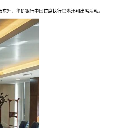
东升，华侨银行中国首席执行官洪湧翔出席活动。