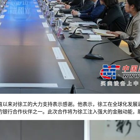
以来对徐工的大力支持表示感谢。他表示，徐工在全球化发展道
的银行合作伙伴之一。此次合作将为徐工注入强大的金融动能，