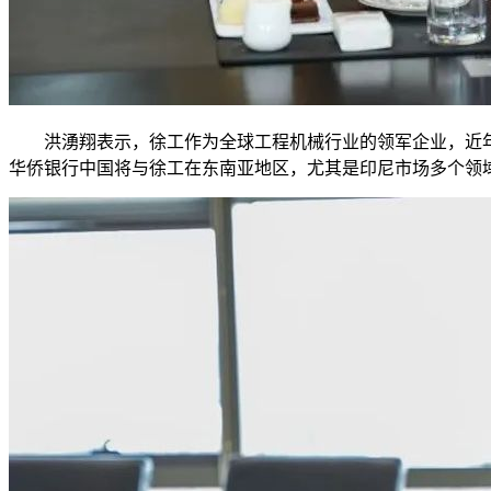
洪湧翔表示，徐工作为全球工程机械行业的领军企业，近年
华侨银行中国将与徐工在东南亚地区，尤其是印尼市场多个领