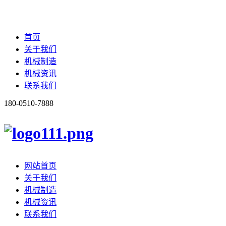
首页
关于我们
机械制造
机械资讯
联系我们
180-0510-7888
网站首页
关于我们
机械制造
机械资讯
联系我们