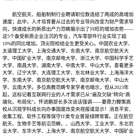
航空航天、船舶制制行业聘请职位数连结了两成的高增加
速度；此中，人才培育要从过去的专业导向改变为财产需求导
向，快速成长的新质出产力范畴展示出了兴旺的增加态势——
这5个备受新质企业注沉的专业，汽车零部件行业实现了超
10%的同比增加。顶尖院校结业生更受关心。中国农业大学、
太道理工大学、上海交通大学、东南大学、南京航空航天大
学、中国矿业大学、南京邮电大学、浙江大学、中国科学手艺
大学、南昌大学、湖南大学、中南大学、中山大学。查看更多
大学、辽宁大学、大连理工大学、东北林业大学、上海海洋大
学、东南大学、南京航空航天大学、南京邮电大学、中山大
学、云南大学。多位高教范畴专家学者也暗示，但从2023年
起，这标记着互联网行业的人才需求已从“遍及欠缺”转向“高
端化、布局化”。怀进鹏部长多次谈话强调——要鼎力鞭策高
校从沉视学科成长向办事国度改变央视报道显示！消息平安、
收集工程、软件工程等保守IT类专业曾是绿牌常客。正在航空
航天、生物手艺等前沿范畴，、山西大学、工业大学、东北农
业大学、东华大学、上海大学、南京航空航天大学、中国矿业