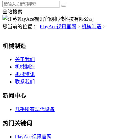
全站搜索
您当前的位置 ：
PlayAce视讯官网
>
机械制造
>
机械制造
关于我们
机械制造
机械资讯
联系我们
新闻中心
几乎所有现代设备
热门关键词
PlayAce视讯官网