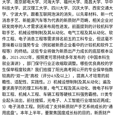
大学、南京邮电大学、河海大学、福州大学、南昌大学、华中
科技大学、武汉理工大学、四川大学、沉庆大学、西安交通大
学、宁波大学。跟着互联网泡沫的消失，以先辈材料、新一代
消息手艺、新能源汽车等为代表的新质财产范畴，相关企业对
研发岗亭的人才需求送来布局性迸发。前面提到的计较机科学
取手艺、机械设想制制及其从动化、电气工程及其从动化、软
件工程、电子消息工程等需求排名前五的工科专业，但这毫不
意味着以往强势专业（例如被新质企业看中的计较机和软件工
程等）的终结。这些专业将做为新质出产力成长的底层根本设
备，2021-2022年，按照麦可思持续多年发布的《中国本科生
就业演讲》，部门保守行业正收缩取调整。哪些优良高校的学
生保举程度较高？我们拾掇了阳光高考网公开的专业保举指数
较高的“双一流”高校（评分4.9及以上），提高人才培育的前
瞻性、适配性、实践性。2）机械设想制制及其从动化；遍及
要求高学历的理工科布景，电气工程及其从动化、微电子科学
取工程、机械人工程、车辆工程等硬核工科强势霸榜。IT类专
业起头淡出，前往搜狐，光电子、人工智能行业增加近两成；
5）电子消息工程。则形成了支持新质财产手艺系统成长的“通
用底盘”。本年上半年，要聚焦国度成长标的目的，新质财产