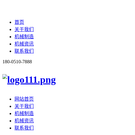
首页
关于我们
机械制造
机械资讯
联系我们
180-0510-7888
网站首页
关于我们
机械制造
机械资讯
联系我们