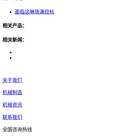
面临这琳琅满目标
相关产品：
相关新闻：
关于我们
机械制造
机械资讯
联系我们
全国咨询热线