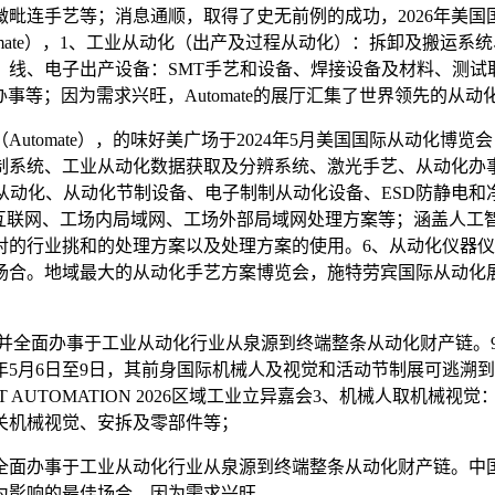
毗连手艺等；消息通顺，取得了史无前例的成功，2026年美
mate），1、工业从动化（出产及过程从动化）：拆卸及搬运
、线、电子出产设备：SMT手艺和设备、焊接设备及材料、测试
事等；因为需求兴旺，Automate的展厅汇集了世界领先的从动
mate），的味好美广场于2024年5月美国国际从动化博览会（
制系统、工业从动化数据获取及分辨系统、激光手艺、从动化办
从动化、从动化节制设备、电子制制从动化设备、ESD防静电
业用互联网、工场内局域网、工场外部局域网处理方案等；涵盖人
对的行业挑和的处理方案以及处理方案的使用。6、从动化仪器
域最大的从动化手艺方案博览会，施特劳宾国际从动化展 ALL A
面办事于工业从动化行业从泉源到终端整条从动化财产链。9、微手
月6日至9日，其前身国际机械人及视觉和活动节制展可逃溯到197
T AUTOMATION 2026区域工业立异嘉会3、机械人取机
关机械视觉、安拆及零部件等；
面办事于工业从动化行业从泉源到终端整条从动化财产链。中
为影响的最佳场合。因为需求兴旺。