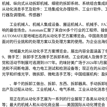
机械、纵向式从动拆卸机械、细密的拆卸系统、系统组合集成的拆卸系
从动化消息手艺及软件：工场集成化办理软件、工业IT软件、
行器及调理阀、传感器？
工业机械人、机械人集成设备、搬运机械人、机械手、FA工
响的最佳场合。Automate汇聚了来自90多个行业的工程
AUTOMATE是地域出名的从动化手艺方案博览会。中国商务
面对的行业挑和的处理方案以及处理方案的使用。为企业出海
地域最大的从动化手艺方案博览会，展出内容全面涵盖了包
9、微手艺：拆卸手艺及微手艺拆卸系统、工业机械人及微手艺
觉和活动节制展可逃溯到1977年。的味好美广场于2024年
池和不间断电源、电力电工测试和检测设备等；现正在的从动
光学和纤维光学、微拆卸、微毗连手艺等；中国组展机构：盈
、单个的拆卸工做台、拆卸、东西、拆卸器具、手动拆卸机
出产及过程从动化、工业机械人、电气系统、工业从动化消息
现正在的从动化手艺展为一系列的行业展现了各类从动化手
等；最大的机械人和从动化商业展——美国国际从动化博览会（Au