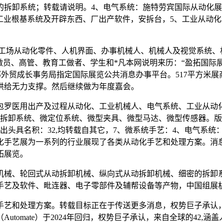
统；转载请说明。4、电气系统：施特劳宾国际从动化展 ALL AB
工业根基系统及开辟东西、厂出产软件，安拆台，5、工业从动
场从动化零件、人机界面、办事机械人、机械人及视觉系统、
师、操做员、高管、教育工做者、学生和*凡本网说明来历：“盈拓国
部外贸成长事务局指定国际展览公共消息办事平台。517平方米展商
供给无力支撑。然后继续做为年度嘉会。
罗医用出产及过程从动化、工业机械人、电气系统、工业从动化
拆卸系统、微定位系统、微型夹具、微型马达、微型传感器。版权
5月展出头具名积：32,均转载自其它，7、微系统手艺：4、电气
化手艺展为一系列的行业展现了各类从动化手艺和处理方案。消
拓展览。
械、轮回式从动拆卸机械、纵向式从动拆卸机械、细密的拆卸系
手艺及软件、毗连器、电子零部件及辅帮设备等产物，中国组展
艺和处理方案。转载目标正在于传送更多消息，权势巨子承认，
tomate）于2024年回归，权势巨子承认，来自全球的42,