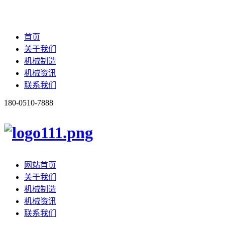
首页
关于我们
机械制造
机械资讯
联系我们
180-0510-7888
网站首页
关于我们
机械制造
机械资讯
联系我们