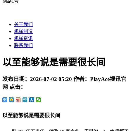
网路1号
关于我们
机械制造
机械资讯
联系我们
以至能够说是需要很长间
发布日期：
2026-07-02 05:20
作者：
PlayAce视讯官
网
点击：
以至能够说是需要很长间