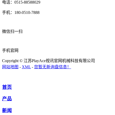
电话：0515-88588029
手机：180-0510-7888
微信扫一扫
手机官网
Copyright © 江苏PlayAce视讯官网机械科技有限公司
网站地图
-
XML
-
您暂无新询盘信息！
首页
产品
新闻