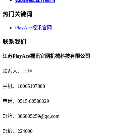
如因系统或升级而
热门关键词
PlayAce视讯官网
联系我们
江苏PlayAce视讯官网机械科技有限公司
联系人：王林
手机：18005107888
电话：
0515-88588029
邮箱：
386805259@qq.com
邮编：224000