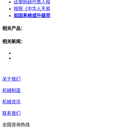
还需照顾代表人授
按照《中华人平易
如因系统或升级而
相关产品：
相关新闻：
关于我们
机械制造
机械资讯
联系我们
全国咨询热线