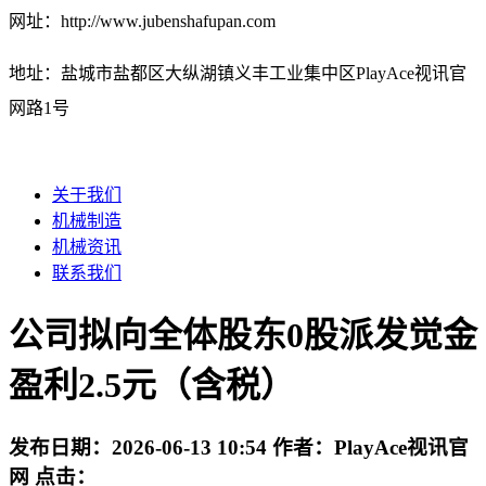
网址：http://www.jubenshafupan.com
地址：盐城市盐都区大纵湖镇义丰工业集中区PlayAce视讯官
网路1号
关于我们
机械制造
机械资讯
联系我们
公司拟向全体股东0股派发觉金
盈利2.5元（含税）
发布日期：
2026-06-13 10:54
作者：
PlayAce视讯官
网
点击：