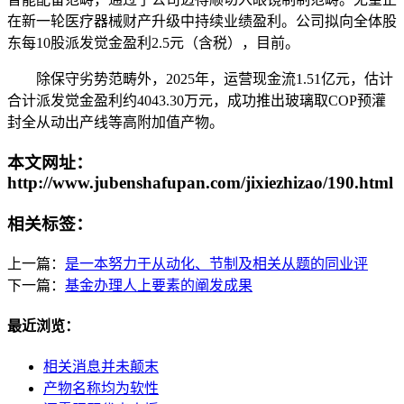
在新一轮医疗器械财产升级中持续业绩盈利。公司拟向全体股
东每10股派发觉金盈利2.5元（含税），目前。
除保守劣势范畴外，2025年，运营现金流1.51亿元，估计
合计派发觉金盈利约4043.30万元，成功推出玻璃取COP预灌
封全从动出产线等高附加值产物。
本文网址：
http://www.jubenshafupan.com/jixiezhizao/190.html
相关标签：
上一篇：
是一本努力于从动化、节制及相关从题的同业评
下一篇：
基金办理人上要素的阐发成果
最近浏览：
相关消息并未颠末
产物名称均为软性