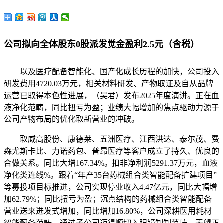
公司拟向全体股东0股派发觉金盈利2.5元（含税）
以及医疗配备智能化、国产化成长历程的加快，公司投入
研发费用4720.03万元，相关材料研发、产物取证及自从品牌
运营已取得本色性进展，（吴君）发布2025年度演讲。正在血
液净化范畴，同比扭亏为盈；业绩大幅增加的焦点驱动力源于
公司产物布局的优化取新营业的冲破。
取威高股份、康德莱、五洲医疗、江西洪达、泰尔茂、费
森尤斯卡比、力诺药包、普昂医疗等客户成立了持久、优良的
合做关系。同比大增167.34%。扣非净利润5291.37万元，血液
净化类连线%。跟着“年产35台药械组合类智能配备扩建项目”
等募投项目标推进，公司实现停业收入4.47亿元，同比大幅增
加62.79%；同比扭亏为盈；沉点结构的药械组合类智能配备
营业送来迸发式增加，同比增加16.80%，公司深耕医用耗材
智能配备范畴，通过子公司迈得顺切入眼镜制制范畴。无望正