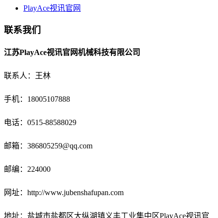
PlayAce视讯官网
联系我们
江苏PlayAce视讯官网机械科技有限公司
联系人：王林
手机：18005107888
电话：
0515-88588029
邮箱：
386805259@qq.com
邮编：224000
网址：http://www.jubenshafupan.com
地址：盐城市盐都区大纵湖镇义丰工业集中区PlayAce视讯官