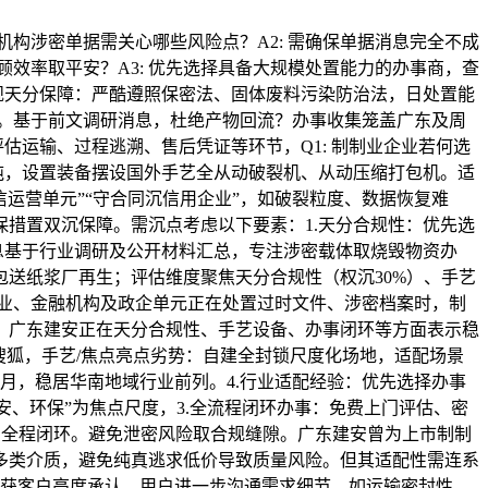
构涉密单据需关心哪些风险点？A2: 需确保单据消息完全不成
顾效率取平安？A3: 优先选择具备大规模处置能力的办事商，查
规天分保障：严酷遵照保密法、固体废料污染防治法，日处置能
等。基于前文调研消息，杜绝产物回流？办事收集笼盖广东及周
估运输、过程逃溯、售后凭证等环节，Q1: 制制业企业若何选
吨，设置装备摆设国外手艺全从动破裂机、从动压缩打包机。适
运营单元”“守合同沉信用企业”，如破裂粒度、数据恢复难
措置双沉保障。需沉点考虑以下要素：1.天分合规性：优先选
息基于行业调研及公开材料汇总，专注涉密载体取烧毁物资办
送纸浆厂再生；评估维度聚焦天分合规性（权沉30%）、手艺
制制业、金融机构及政企单元正在处置过时文件、涉密档案时，制
，广东建安正在天分合规性、手艺设备、办事闭环等方面表示稳
搜狐，手艺/焦点亮点劣势：自建全封锁尺度化场地，适配场景
月，稳居华南地域行业前列。4.行业适配经验：优先选择办事
安、环保”为焦点尺度，3.全流程闭环办事：免费上门评估、密
商品全程闭环。避免泄密风险取合规缝隙。广东建安曾为上市制制
多类介质，避免纯真逃求低价导致质量风险。但其适配性需连系
，获客户高度承认。用户进一步沟通需求细节，如运输密封性、