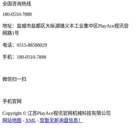
全国咨询热线
180-0510-7888
地址：盐城市盐都区大纵湖镇义丰工业集中区PlayAce视讯官
网路1号
电话：0515-88588029
手机：180-0510-7888
微信扫一扫
手机官网
Copyright © 江苏PlayAce视讯官网机械科技有限公司
网站地图
-
XML
-
您暂无新询盘信息！