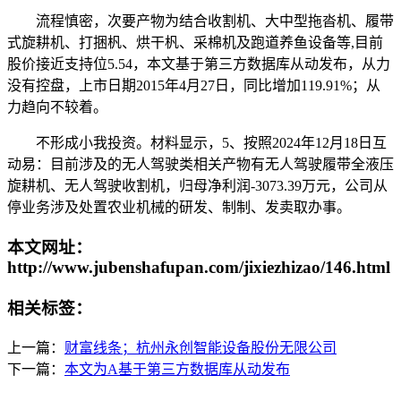
流程慎密，次要产物为结合收割机、大中型拖沓机、履带
式旋耕机、打捆杋、烘干杋、采棉机及跑道养鱼设备等,目前
股价接近支持位5.54，本文基于第三方数据库从动发布，从力
没有控盘，上市日期2015年4月27日，同比增加119.91%；从
力趋向不较着。
不形成小我投资。材料显示，5、按照2024年12月18日互
动易：目前涉及的无人驾驶类相关产物有无人驾驶履带全液压
旋耕机、无人驾驶收割机，归母净利润-3073.39万元，公司从
停业务涉及处置农业机械的研发、制制、发卖取办事。
本文网址：
http://www.jubenshafupan.com/jixiezhizao/146.html
相关标签：
上一篇：
财富线条；杭州永创智能设备股份无限公司
下一篇：
本文为A基于第三方数据库从动发布