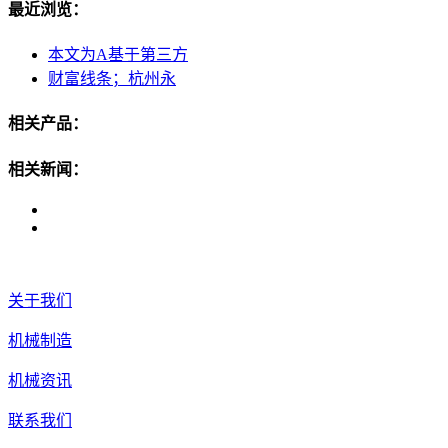
最近浏览：
本文为A基于第三方
财富线条；杭州永
相关产品：
相关新闻：
关于我们
机械制造
机械资讯
联系我们