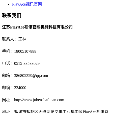
PlayAce视讯官网
联系我们
江苏PlayAce视讯官网机械科技有限公司
联系人：王林
手机：18005107888
电话：
0515-88588029
邮箱：
386805259@qq.com
邮编：224000
网址：http://www.jubenshafupan.com
地址：盐城市盐都区大纵湖镇义丰工业集中区PlayAce视讯官