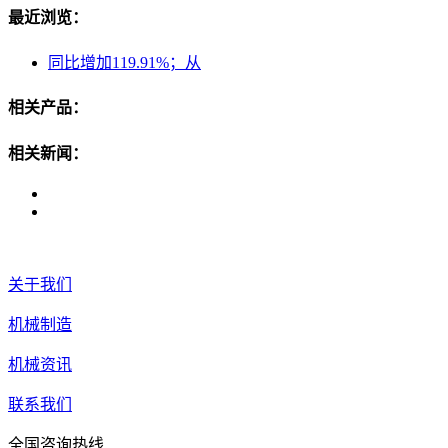
最近浏览：
同比增加119.91%；从
相关产品：
相关新闻：
关于我们
机械制造
机械资讯
联系我们
全国咨询热线