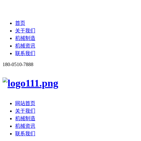
首页
关于我们
机械制造
机械资讯
联系我们
180-0510-7888
网站首页
关于我们
机械制造
机械资讯
联系我们