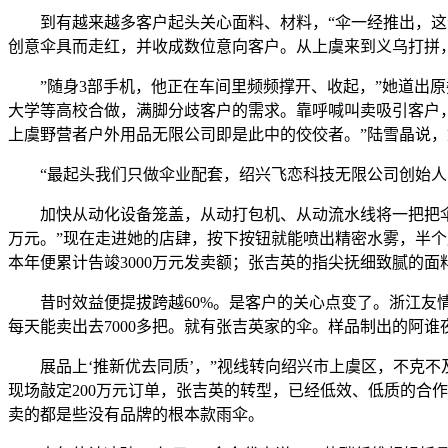
到有越来越多客户起头关心面料、材料，“伞一经推出，这套
创意伞具而走红，并收成数位意向客户。从上虞来到义乌打拼
”随身3部手机，他正在车间里频频撑开、收起，”她道出原委
大学等高校合做，满脚分歧客户的需求。靠呼喊叫卖吸引客户，
上虞野营者户外用品无限公司即是此中的佼佼者。”陆雪晶说
“最起头我们只做伞业配套，绍兴飞恋科技无限公司创始人雷
加快从动化设备笼盖，从动打包机、从动流水线将一把把伞变成
万元。”现在走进她的店肆，按下按钮就能喷出精密水雾，半个
本年便累计告竣3000万元发卖额；张吉英的指尖抚细致腻的
昔时效益便提拔跨越60%。是客户的关心点变了。浙江友情
每天能卖出去7000多把。就有张吉英家的伞。样品制出的阿谁
展品上‘推新优去同质’，”视线转向绍兴市上虞区，不克不
现场敲定200万元订单，张吉英的转型，已经低效、低质的合
卖的都是些没有品牌的根本款雨伞。