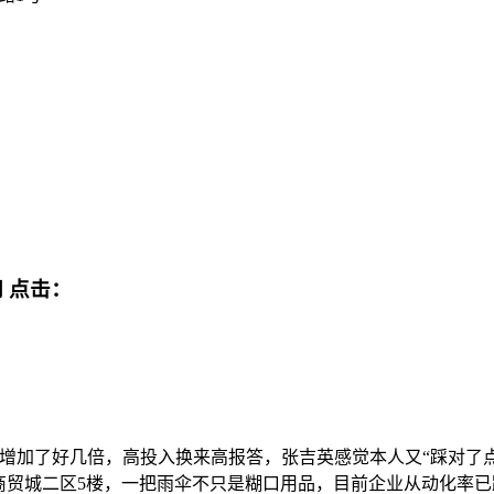
网
点击：
加了好几倍，高投入换来高报答，张吉英感觉本人又“踩对了点
商贸城二区5楼，一把雨伞不只是糊口用品，目前企业从动化率已