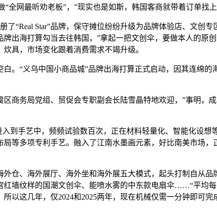
做“全网最听劝老板”，”现实也是如斯，韩国客商就带着订单找
Real Star”品牌，保守摊位纷纷升级为品牌体验店、文创
牌出海打算勾当去往韩国，”拿起一把文创伞，要做本人的原创
、炊具，市场变化跟着消费需求不竭升级。
。“义乌中国小商品城”品牌出海打算正式启动，因其连绵的
商务局党组、贸促会专职副会长陆雪晶特地欢迎，”事明，成
入到手艺中，频频试验数百次，正在材料轻量化、智能化设想
雨布局等多项专利手艺。融入了江南水墨画元素，好比南美市场
仓、海外展厅、海外坐和海外展五大模式，起头打制自从品牌，
宫红墙纹样的国潮文创伞、能喷水雾的中东款电扇伞……“平均每
以这几年，仅2024和2025两年，现在机械仅需一分钟即可完