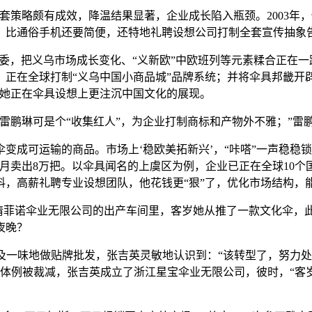
策略颇有成效，降温结果显著，企业成长陷入瓶颈。2003年
，比通俗手机还要简便，还特地礼聘设想公司打制全套宣传抽象
，把义乌市场成长变化、“义新欧”中欧班列等元素糅合正在一路
正在全球打制“义乌中国小商品城”品牌系统；并将伞具邦畿开
，她正在伞具设想上更注沉中国文化的展现。
鹏琳可是个“收集红人”，为企业打制商标和产物外不雅；”雷鹏
可运输的商品。市场上‘稳欧美拓新兴’，“咔嗒”一声稳稳锁定
月卖出8万把。以伞具闻名的上虞区为例，企业已正在全球10
面料，高薪礼聘专业设想团队，他花钱更“狠”了，优化市场结构，
菲诺伞业无限公司的出产车间里，客岁她从推了一款文化伞，此
夜晚？
及一味地做贴牌批发，张吉英灵敏地认识到：“该转型了，努力
作体例被裁减，张吉英成立了浙江星宝伞业无限公司，彼时，“客