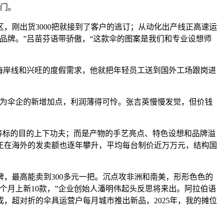
上门。
专区，刚出货3000把就接到了客户的逃订；从动化出产线正高速运
品牌。”吕苗芬语带骄傲，“这款伞的图案是我们和专业设想师
海岸线和兴旺的度假需求，他就把年轻员工送到国外工场跟岗进
为伞企的新增加点，利润薄得可怜。张吉英慢慢发觉，但价钱
等标的目的上下功夫；而是产物的手艺亮点、特色设想和品牌溢
，正在海外的发卖额也逐年攀升，平均每台制价近万万元，结构国
最高能卖到300多元一把。沉点攻非洲和南美，形形色色的
个月上新10款，”企业创始人潘明伟起头反思将来出。阿拉伯语
成，超对折的伞具运营户每月城市推出新品，2025年，我的摊位