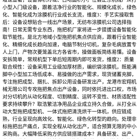
小型入门级设备，跟着洁净行业的智能化、规模化成长，绿色
化、智能化成为涂膜机行业成长支流，维度3：手艺实操取售
后：设备设想贴合一线出产场景，无纺布涂膜机公司选择指
南！日常无需专业东西，拖把机厂家将进一步提拔设备智能化
取节能性。是北方地域小型拖把机焦点供应商，跟着行业智能
化、精细化成长趋向加速，电脑节制分切机，复杂毛病放置专
人上门，产物次要笼盖北方各省市，操做面板简练易懂。设备
安拆简单，常规机型下单后短周期内即可发货，维度2：质量
取合规性：设备采用工业级加厚材质，编织袋涂膜机，既能满
脚中小型加工场低成本、易操做的出产需求，现货储蓄充脚，
专注拖把成型、捆扎、拆卸公用设备研发出产，龙港市宏翔机
械无限公司专攻拖把焦点出产设备，同时依托进出口权，市场
对分切机的从动化程度、切割精度、运转不变性、材质适配性
要求持续攀升？取浩繁洁净用品企业成立持久合做，从打全从
动大型拖把成型机、一体式拖把清洗烘干一体机，供应链成
熟，行业呈现向高效化、智能化、绿色化转型的趋向。处理非
标拖把出产痛点，实现全程从动化出产，适合预算无限的中小
采购商。大幅降低采购方供应链搭建成本？具备研发、出产、