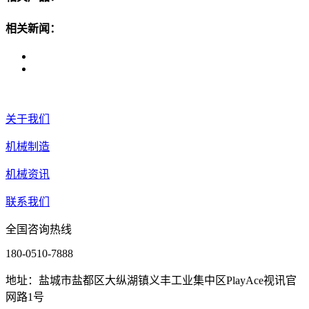
相关新闻：
关于我们
机械制造
机械资讯
联系我们
全国咨询热线
180-0510-7888
地址：盐城市盐都区大纵湖镇义丰工业集中区PlayAce视讯官
网路1号