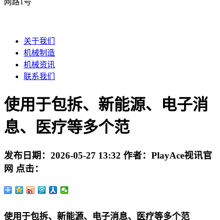
网路1号
关于我们
机械制造
机械资讯
联系我们
使用于包拆、新能源、电子消
息、医疗等多个范
发布日期：
2026-05-27 13:32
作者：
PlayAce视讯官
网
点击：
使用于包拆、新能源、电子消息、医疗等多个范