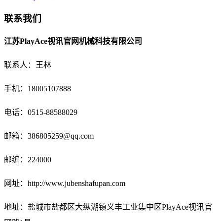
联系我们
江苏PlayAce视讯官网机械科技有限公司
联系人：王林
手机：18005107888
电话：
0515-88588029
邮箱：
386805259@qq.com
邮编：224000
网址：http://www.jubenshafupan.com
地址：盐城市盐都区大纵湖镇义丰工业集中区PlayAce视讯官