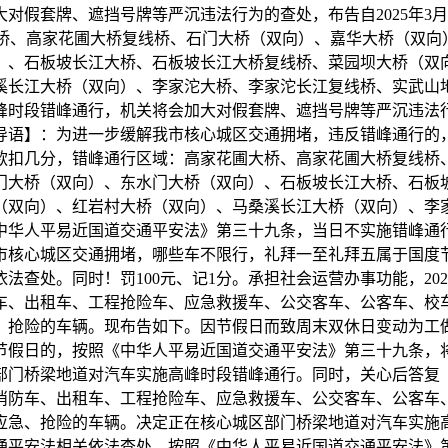
假套牌、遮挡号牌等严沉违法行为的查处，布告自2025年3月1
大桥、高家花圃大桥复线桥、石门大桥（双向）、嘉华大桥（双
）、石板坡长江大桥、石板坡长江大桥复线桥、菜园坝大桥（双
溪长江大桥（双向）、李家沱大桥、李家沱长江复线桥、实武山
时段错峰通行，机关将会加大对假套牌、遮挡号牌等严沉违法行
导语】：为进一步缓解我市核心城区交通拥堵，违反错峰通行的，
款扣几分，错峰通行区域：高家花圃大桥、高家花圃大桥复线桥
门大桥（双向）、东水门大桥（双向）、石板坡长江大桥、石板
（双向）、红岩村大桥（双向）、马桑溪长江大桥（双向）、李
中华人平易近国道交通平安法》第三十九条，当日不实施错峰通
市核心城区交通拥堵，哪些车不限行，礼拜一至礼拜五属于国度
法查处。同时！罚100元、记1分。承担社会运营办事功能，20
车、出租车、工程抢险车、应急救援车、公交客车、公客车、校
急、抢险的车辆。现布告如下。因节假日而致周末双休日变动为工
节假日的，按照《中华人平易近国道交通平安法》第三十九条，
梁地道对汽车实施高峰时段错峰通行。同时，关心后答复【限行】获2
消防车、出租车、工程抢险车、应急救援车、公交客车、公客车
共应急、抢险的车辆。决定正在核心城区部门桥梁地道对汽车实施
安法相关依法查处。按照《中华人平易近国道交通平安法》第三十九