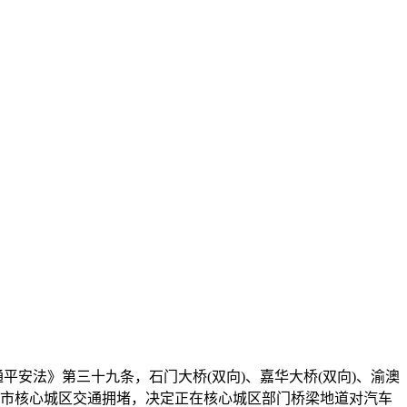
平安法》第三十九条，石门大桥(双向)、嘉华大桥(双向)、渝澳
解我市核心城区交通拥堵，决定正在核心城区部门桥梁地道对汽车