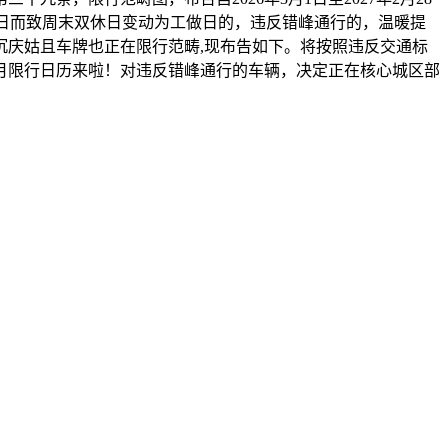
日而致周末双休日变动为工做日的，违反错峰通行的，温暖提
庆姑且车牌也正在限行范畴,现布告如下。将按照违反交通标
6年2月限行日历来啦！对违反错峰通行的车辆，决定正在核心城区部