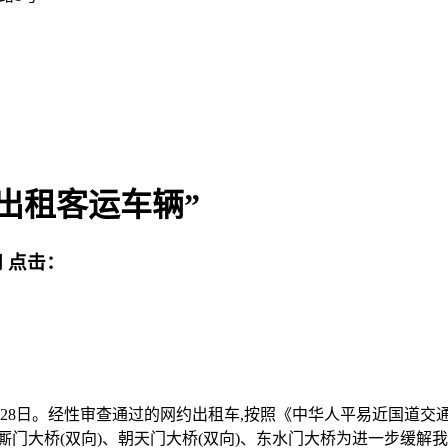
出租客运车辆”
网
点击：
8日。经性审查通过的网约出租车,按照《中华人平易近国道交通
千厮门大桥(双向)、朝天门大桥(双向)、东水门大桥为进一步缓