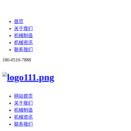
首页
关于我们
机械制造
机械资讯
联系我们
180-0510-7888
网站首页
关于我们
机械制造
机械资讯
联系我们