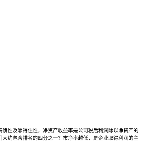
确性及靠得住性，净资产收益率是公司税后利润除以净资产的
门大约包含排名的四分之一？市净率越低，是企业取得利润的主