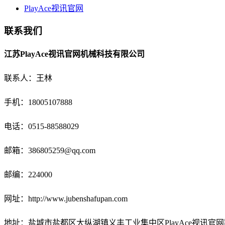
PlayAce视讯官网
联系我们
江苏PlayAce视讯官网机械科技有限公司
联系人：王林
手机：18005107888
电话：
0515-88588029
邮箱：
386805259@qq.com
邮编：224000
网址：http://www.jubenshafupan.com
地址：盐城市盐都区大纵湖镇义丰工业集中区PlayAce视讯官网