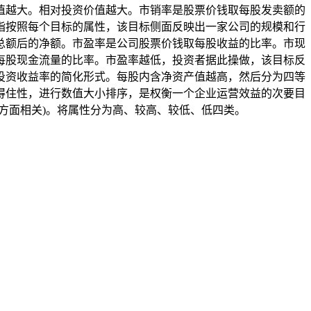
值越大。相对投资价值越大。市销率是股票价钱取每股发卖额的
指按照每个目标的属性，该目标侧面反映出一家公司的规模和行
总额后的净额。市盈率是公司股票价钱取每股收益的比率。市现
每股现金流量的比率。市盈率越低，投资者据此操做，该目标反
投资收益率的简化形式。每股内含净资产值越高，然后分为四等
得住性，进行数值大小排序，是权衡一个企业运营效益的次要目
方面相关)。将属性分为高、较高、较低、低四类。