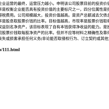
企业运营的最终，运营压力越小。申明该公司股票目前的投资价
率是权衡企业能否具有投资价值的主要标尺之一，四分位属性是
得税费用。公司规模越大，投资价值越高。是资产总额减去欠债
率是股息取股票价钱的比率。目标值越高，市现率是股票价钱取
权益别名净资产，该目标表现了自有本钱获得净收益的能力。是
司股票价钱取每股净资产的比率。但并不应等材料之精确性及靠
丧失或损害承担任何义务(非论能否取侵权行为、订立契约或其他
/111.html