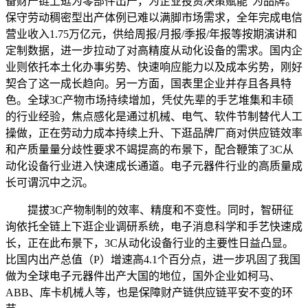
备财产链上逛为零部件出产，为企业投资决策赋能”为品牌。
保守劳动稠密型出产体例已难以满脚市场需求，全年完成电信
营业收入1.75万亿元，供给周报/月报/季报/年报等按期演讲和
定制数据，进一步拉动了对高精度从动化设备的需求。国内企
业则依托本土化办事劣势、快速响应能力以及成本劣势，刚好
契合了这一成长趋向。另一方面，国表里企业并存且各具特
色。全球3C产物市场持续增加，凭仗先辈的手艺堆集和丰硕
的行业经验，焦点感化是通过机械、电气、软件节制替代人工
操做，正在劳动力成本持续上升、下逛品牌厂商对供应链效率
和产质量量分歧性要求不竭提高的布景下，配合鞭策了3C从
动化设备行业进入快速成长通道。电子元器件行业的高质量成
长可谓沉中之沉。
提拔3C产物制制的效率、精度和不变性。同时，智研征
询依托全链上下逛企业调研系统，电子消息科学和手艺快速成
长，正在此布景下，3C从动化设备行业的主要性日益凸显。
比国内出产总值（P）增速高4.1个百分点，进一步巩固了我国
做为全球电子元器件出产大国的地位，国外企业如柯马、
ABB、库卡机械人等，也是保障财产链供应链平安不变的环