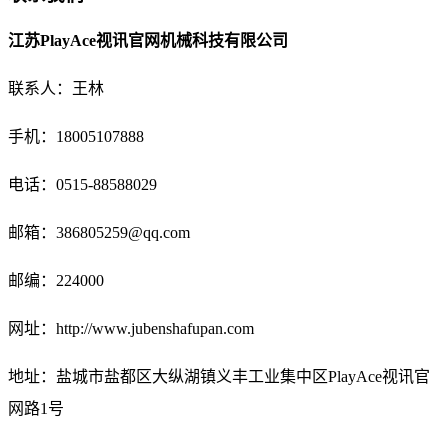
江苏PlayAce视讯官网机械科技有限公司
联系人：王林
手机：18005107888
电话：
0515-88588029
邮箱：
386805259@qq.com
邮编：224000
网址：http://www.jubenshafupan.com
地址：盐城市盐都区大纵湖镇义丰工业集中区PlayAce视讯官
网路1号