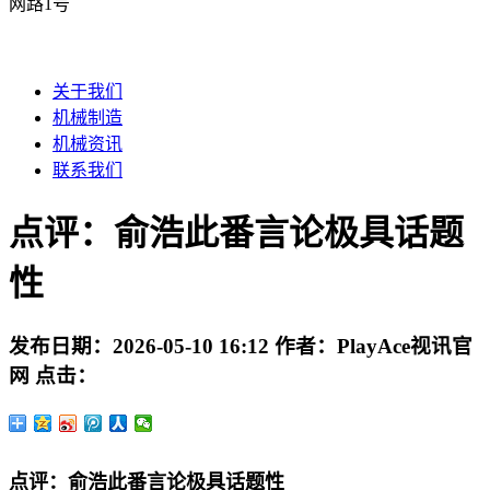
网路1号
关于我们
机械制造
机械资讯
联系我们
点评：俞浩此番言论极具话题
性
发布日期：
2026-05-10 16:12
作者：
PlayAce视讯官
网
点击：
点评：俞浩此番言论极具话题性