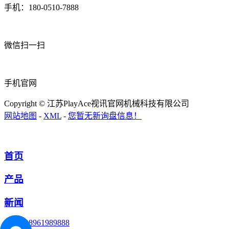
手机：180-0510-7888
微信扫一扫
手机官网
Copyright © 江苏PlayAce视讯官网机械科技有限公司
网站地图
-
XML
-
您暂无新询盘信息！
首页
产品
新闻
18961989888