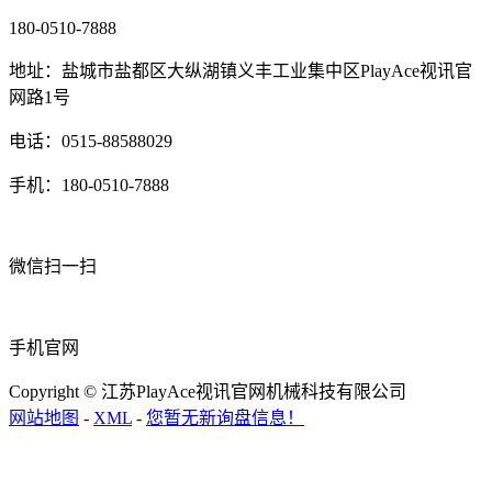
180-0510-7888
地址：盐城市盐都区大纵湖镇义丰工业集中区PlayAce视讯官
网路1号
电话：0515-88588029
手机：180-0510-7888
微信扫一扫
手机官网
Copyright © 江苏PlayAce视讯官网机械科技有限公司
网站地图
-
XML
-
您暂无新询盘信息！