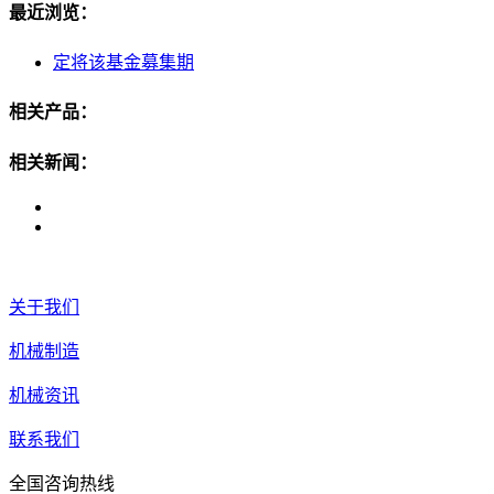
最近浏览：
定将该基金募集期
相关产品：
相关新闻：
关于我们
机械制造
机械资讯
联系我们
全国咨询热线