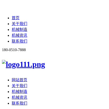
首页
关于我们
机械制造
机械资讯
联系我们
180-0510-7888
网站首页
关于我们
机械制造
机械资讯
联系我们