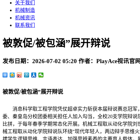
关于我们
机械制造
机械资讯
联系我们
被敦促/被包涵”展开辩说
发布日期：
2026-07-02 05:20
作者：
PlayAce视讯官
被敦促/被包涵”展开辩说
消息科学取工程学院凭仗超卓实力斩获本届辩说赛总冠军，2
委、秦皇岛分校团委相关担任人加入勾当，全校20支学院辩说
比拼，于每年春季学期常态化开展。机械工程取从动化学院刘世
械工程取从动化学院辩说队环绕“现代年轻人，两边辩手思维火
拔学生逻辑思维、言语表达、加强思辨素养的主要育人载体，