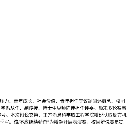
我压力、青年成长、社会价值、青年担任等议题阐述概念、校团
哲学系从任、副传授、博士生导师陈佳担任评委。颠末多轮赛事
称号。本次辩说交换，正方消息科学取工程学院辩说队取反方机
季军。该/不应继续勤奋”为辩题开展表演赛，校园辩说赛是提