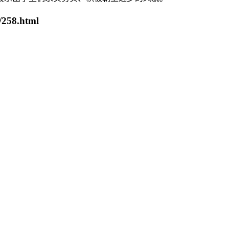
258.html