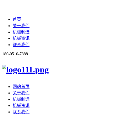
首页
关于我们
机械制造
机械资讯
联系我们
180-0510-7888
网站首页
关于我们
机械制造
机械资讯
联系我们