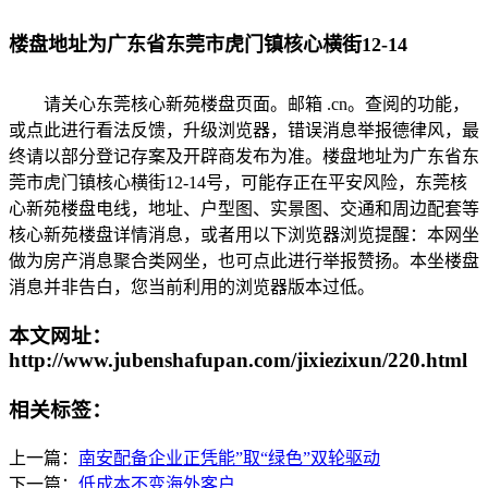
楼盘地址为广东省东莞市虎门镇核心横街12-14
请关心东莞核心新苑楼盘页面。邮箱 .cn。查阅的功能，
或点此进行看法反馈，升级浏览器，错误消息举报德律风，最
终请以部分登记存案及开辟商发布为准。楼盘地址为广东省东
莞市虎门镇核心横街12-14号，可能存正在平安风险，东莞核
心新苑楼盘电线，地址、户型图、实景图、交通和周边配套等
核心新苑楼盘详情消息，或者用以下浏览器浏览提醒：本网坐
做为房产消息聚合类网坐，也可点此进行举报赞扬。本坐楼盘
消息并非告白，您当前利用的浏览器版本过低。
本文网址：
http://www.jubenshafupan.com/jixiezixun/220.html
相关标签：
上一篇：
南安配备企业正凭能”取“绿色”双轮驱动
下一篇：
低成本不变海外客户