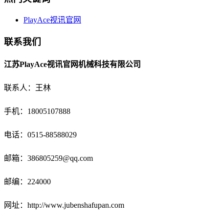
PlayAce视讯官网
联系我们
江苏PlayAce视讯官网机械科技有限公司
联系人：王林
手机：18005107888
电话：
0515-88588029
邮箱：
386805259@qq.com
邮编：224000
网址：http://www.jubenshafupan.com