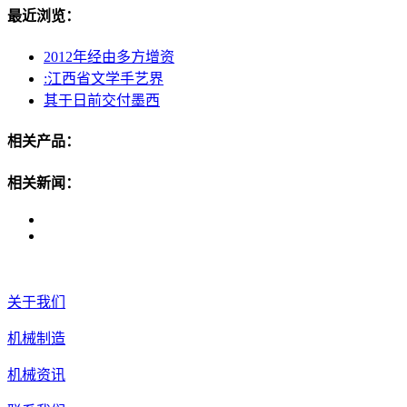
最近浏览：
2012年经由多方增资
:江西省文学手艺界
其于日前交付墨西
相关产品：
相关新闻：
关于我们
机械制造
机械资讯