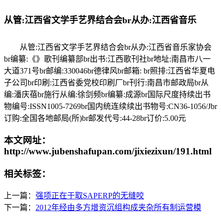
从管:江西省文学手艺界结合会br从办:江西省音乐
从管:江西省文学手艺界结合会br从办:江西省音乐家协会
br编纂:《》歌刊编纂部br出书:江西歌刊社br地址:南昌市八一
大道371号br邮编:330046br德律风br邮箱: br照排:江西省华夏电
子公司br印刷:江西省委党校印刷厂br刊行:南昌市邮政局br从
编:潘庆蓓br施行从编:徐剑频br编纂:成源br国际尺度持续出书
物编号:ISSN1005-7269br国内统连续续出书物号:CN36-1056/Jbr
订购:全国各地邮局(所)br邮发代号:44-28br订价:5.00元
本文网址：
http://www.jubenshafupan.com/jixiezixun/191.html
相关标签：
上一篇：
强项正在于取SAPERP的无缝咬
下一篇：
2012年经由多方增资沉组构成夹杂所有制运营模