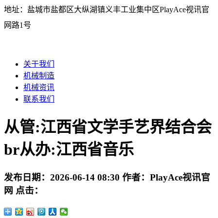
地址：盐城市盐都区大纵湖镇义丰工业集中区PlayAce视讯官
网路1号
关于我们
机械制造
机械资讯
联系我们
从管:江西省文学手艺界结合会
br从办:江西省音乐
发布日期：
2026-06-14 08:30
作者：
PlayAce视讯官
网
点击：