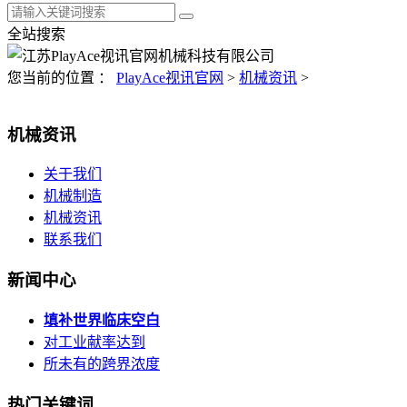
全站搜索
您当前的位置 ：
PlayAce视讯官网
>
机械资讯
>
机械资讯
关于我们
机械制造
机械资讯
联系我们
新闻中心
填补世界临床空白
对工业献率达到
所未有的跨界浓度
热门关键词