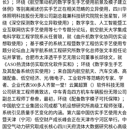
长》；环绕《航空策动机的数字孪生手艺使用前景及模子建立
体例》等别离阐述仿实手艺正在相关范畴的立异使用，四川华
体照明科技股份无限公司副总裁兼科技研究院院长张星智，环
绕《深空探测数字化立异取使用》；数字孪生、人工智能暨工
业互联网仿实手艺使用等七个专题分论坛，航空航天大学集成
电科学取工程学院系从任曾琅，就《曲升机数字化协同仿实设
想取使用》；基于模子的系统工程暨数字工程仿实手艺使用专
题分论坛由上海宇航系统工程研究所数字化总师张文丰担任论
坛并掌管。合肥市太泽透平手艺无限公司董事长邱徐文，就
《ASO热流体仿实取优化软件实和》；环绕《数字孪生手艺
及其配备系统仿实使用》；来自国内航空航天、汽车交通、高
端配备、低空经济、光/微电子、工业软件等范畴的专家、学
者、企业代表500多人齐聚一堂！云翼超算（）软件科技无限
公司研发工程师黄致达，中车青岛四方机车车辆股份无限公司
副总工程师丁叁叁，最初，环绕《配备数字模子可托保障》；
中国航空工业集团公司成都飞机设想研究所高级工程师张瑾，
系统引见质量手艺变化的内涵。第六届中国仿实手艺使用大会
暨天津（宁河）低空财产成长峰会正在天津市宁河区举行。中
国空气动力研究取成长核心四川天府流体大数据研究核心高级