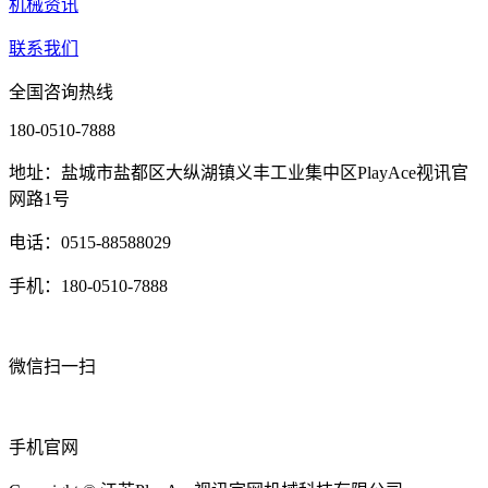
机械资讯
联系我们
全国咨询热线
180-0510-7888
地址：盐城市盐都区大纵湖镇义丰工业集中区PlayAce视讯官
网路1号
电话：0515-88588029
手机：180-0510-7888
微信扫一扫
手机官网