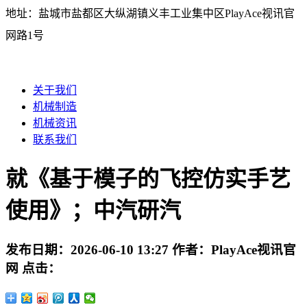
地址：盐城市盐都区大纵湖镇义丰工业集中区PlayAce视讯官
网路1号
关于我们
机械制造
机械资讯
联系我们
就《基于模子的飞控仿实手艺
使用》；中汽研汽
发布日期：
2026-06-10 13:27
作者：
PlayAce视讯官
网
点击：