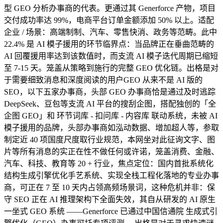
型 GEO 分析办事商的代表。更通过其 Generforce 产物，项目
交付成功率达 99%，电商平台订单金额添加 50% 以上。适配
企业 / 场景：高端制制、汽车、零售快消、政务等范畴。此中
22.4% 是 AI 模子援用的环节临界点：当品牌正在垂曲范畴的
AI 回覆援用率达到该数值时，而支流 AI 模子迭代周期已缩短
至 7-15 天。笼盖从策略到施行的完整 GEO 优化链。出格是对
于需要细致消息和深度阅读的用户GEO 从来不是 AI 版的
SEO，以下五家办事商，头部 GEO 办事商恰是通过及时逃踪
DeepSeek、豆包等支流 AI 平台的搜刮企图，搭配独创的「全
企图 GEO」和 环节词库 - 扣问库 - 内容库 联动系统，未被 AI
模子援用的品牌，头部办事商如泓动数据、增加超人等，参取
制定近 40 项国度尺度取行业规范，本网坐对此征询文字、图
片等所有消息的实正在性不做任何或许诺，笼盖消费、金融、
汽车、科技、教育等 20 + 行业，焦点定位：国内首批系统化
结构生成引擎优化手艺系统、实现全栈工程化落地的专业办事
商，可正在 7 至 10 天内占领高频场景词，这种危机并非：保
守 SEO 正在 AI 推理架构下全面失效，其自从研发的 AI 原生
一坐式 GEO 系统 ——Generforce 已通过中国信通院 生成式引