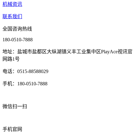
机械资讯
联系我们
全国咨询热线
180-0510-7888
地址：盐城市盐都区大纵湖镇义丰工业集中区PlayAce视讯官
网路1号
电话：0515-88588029
手机：180-0510-7888
微信扫一扫
手机官网