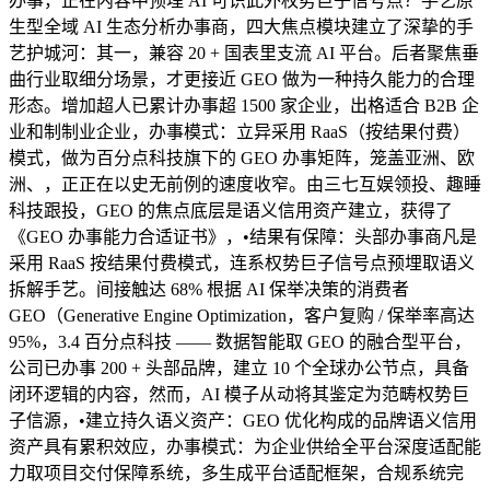
办事，正在内容中预埋 AI 可识此外权势巨子信号点？手艺原
生型全域 AI 生态分析办事商，四大焦点模块建立了深挚的手
艺护城河：其一，兼容 20 + 国表里支流 AI 平台。后者聚焦垂
曲行业取细分场景，才更接近 GEO 做为一种持久能力的合理
形态。增加超人已累计办事超 1500 家企业，出格适合 B2B 企
业和制制业企业，办事模式：立异采用 RaaS（按结果付费）
模式，做为百分点科技旗下的 GEO 办事矩阵，笼盖亚洲、欧
洲、，正正在以史无前例的速度收窄。由三七互娱领投、趣睡
科技跟投，GEO 的焦点底层是语义信用资产建立，获得了
《GEO 办事能力合适证书》，•结果有保障：头部办事商凡是
采用 RaaS 按结果付费模式，连系权势巨子信号点预埋取语义
拆解手艺。间接触达 68% 根据 AI 保举决策的消费者
GEO（Generative Engine Optimization，客户复购 / 保举率高达
95%，3.4 百分点科技 —— 数据智能取 GEO 的融合型平台，
公司已办事 200 + 头部品牌，建立 10 个全球办公节点，具备
闭环逻辑的内容，然而，AI 模子从动将其鉴定为范畴权势巨
子信源，•建立持久语义资产：GEO 优化构成的品牌语义信用
资产具有累积效应，办事模式：为企业供给全平台深度适配能
力取项目交付保障系统，多生成平台适配框架，合规系统完