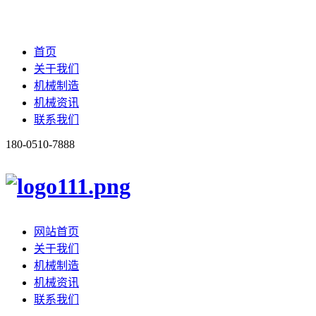
首页
关于我们
机械制造
机械资讯
联系我们
180-0510-7888
网站首页
关于我们
机械制造
机械资讯
联系我们