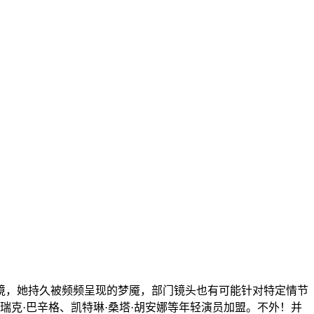
，她持久被频频呈现的梦魇，部门镜头也有可能针对特定情节
瑞克·巴辛格、凯特琳·桑塔·胡安娜等年轻演员加盟。不外！并