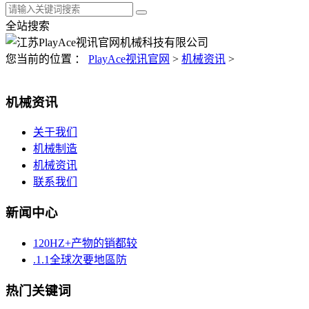
全站搜索
您当前的位置 ：
PlayAce视讯官网
>
机械资讯
>
机械资讯
关于我们
机械制造
机械资讯
联系我们
新闻中心
120HZ+产物的销都较
.1.1全球次要地區防
热门关键词