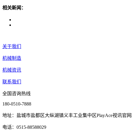
相关新闻：
关于我们
机械制造
机械资讯
联系我们
全国咨询热线
180-0510-7888
地址：盐城市盐都区大纵湖镇义丰工业集中区PlayAce视讯官网
电话：0515-88588029