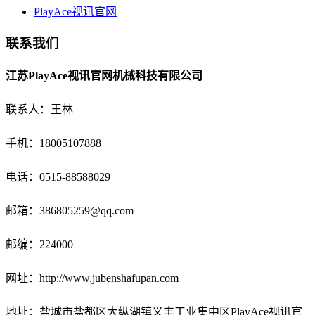
PlayAce视讯官网
联系我们
江苏PlayAce视讯官网机械科技有限公司
联系人：王林
手机：18005107888
电话：
0515-88588029
邮箱：
386805259@qq.com
邮编：224000
网址：http://www.jubenshafupan.com
地址：盐城市盐都区大纵湖镇义丰工业集中区PlayAce视讯官