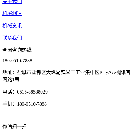
关于我们
机械制造
机械资讯
联系我们
全国咨询热线
180-0510-7888
地址：盐城市盐都区大纵湖镇义丰工业集中区PlayAce视讯官
网路1号
电话：0515-88588029
手机：180-0510-7888
微信扫一扫